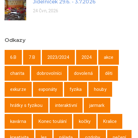
Jídelníček 29.6. - 3.7.2026
24 Čvn, 2026
Odkazy
6.B
7.B
2023/2024
2024
akce
charita
dobrovolníci
dovolená
děti
exkurze
exponáty
fyzika
houby
hrátky s fyzikou
interaktivní
jarmark
kavárna
Konec toulání
kočky
Kralice
kreativita
les
nálada
ozdoby
pečení