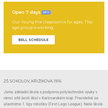
Open 7 days
INFO
Our Young Pre classroom is for ages. This
age group is working
BELL SCHEDULE
ZŠ SOKOLOV, KŘIŽÍKOVA 1916
Jsme základní škola s podporou polytechnické výuky v
rámci sítě šesti škol v Karlovarském kraji. Pravidelně se
účastníme 1. ligy robotiky (First Lego League). Naše škola