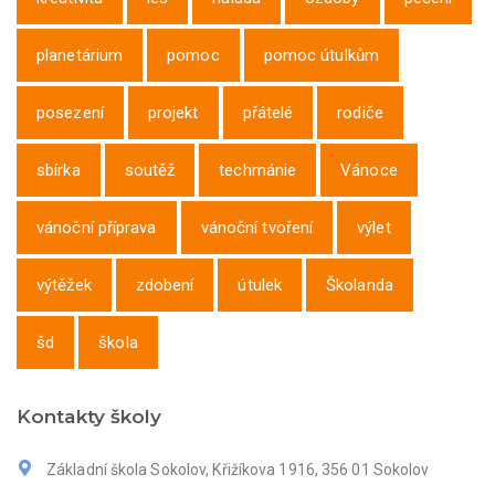
planetárium
pomoc
pomoc útulkům
posezení
projekt
přátelé
rodiče
sbírka
soutěž
techmánie
Vánoce
vánoční příprava
vánoční tvoření
výlet
výtěžek
zdobení
útulek
Školanda
šd
škola
Kontakty školy
Základní škola Sokolov, Křižíkova 1916, 356 01 Sokolov