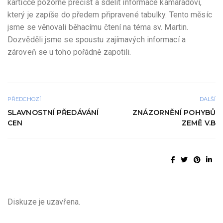
kartičce pozorně přečíst a sdělit informace kamarádovi,
který je zapíše do předem připravené tabulky. Tento měsíc
jsme se věnovali běhacímu čtení na téma sv. Martin.
Dozvěděli jsme se spoustu zajímavých informací a
zároveň se u toho pořádně zapotili.
PŘEDCHOZÍ
DALŠÍ
SLAVNOSTNÍ PŘEDÁVÁNÍ
ZNÁZORNĚNÍ POHYBŮ
CEN
ZEMĚ V.B
Diskuze je uzavřena.