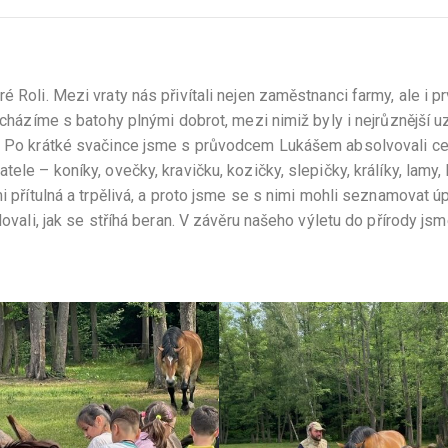
 Roli. Mezi vraty nás přivítali nejen zaměstnanci farmy, ale i pr
řicházíme s batohy plnými dobrot, mezi nimiž byly i nejrůznější u
m… Po krátké svačince jsme s průvodcem Lukášem absolvovali c
ele – koníky, ovečky, kravičku, kozičky, slepičky, králíky, lamy, 
mi přítulná a trpělivá, a proto jsme se s nimi mohli seznamovat ú
dovali, jak se stříhá beran. V závěru našeho výletu do přírody js