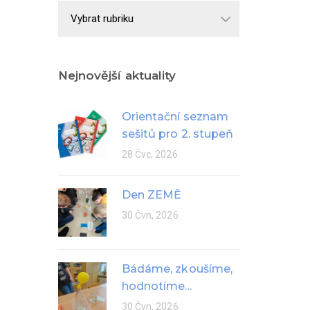
Školní
rok
Nejnovější aktuality
Orientační seznam
sešitů pro 2. stupeň
28 Čvc, 2026
Den ZEMĚ
30 Čvn, 2026
Bádáme, zkoušíme,
hodnotíme...
30 Čvn, 2026