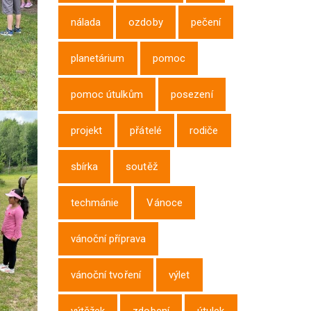
nálada
ozdoby
pečení
planetárium
pomoc
pomoc útulkům
posezení
projekt
přátelé
rodiče
sbírka
soutěž
techmánie
Vánoce
vánoční příprava
vánoční tvoření
výlet