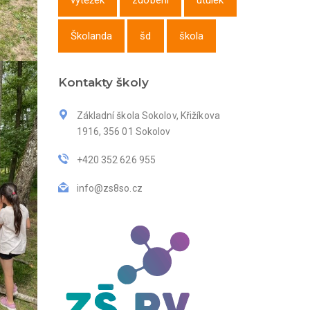
výtěžek
zdobení
útulek
Školanda
šd
škola
Kontakty školy
Základní škola Sokolov, Křižíkova
1916, 356 01 Sokolov
+420 352 626 955
info@zs8so.cz