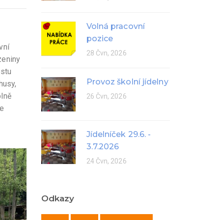
Volná pracovní
pozice
vní
28 Čvn, 2026
zeniny
estu
Provoz školní jídelny
husy,
plně
26 Čvn, 2026
me
Jídelníček 29.6. -
3.7.2026
24 Čvn, 2026
Odkazy