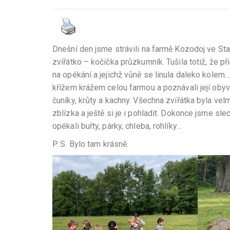
Dnešní den jsme strávili na farmě Kozodoj ve Staré
zvířátko – kočička průzkumník. Tušila totiž, že p
na opékání a jejichž vůně se linula daleko kole
křížem krážem celou farmou a poznávali její obyvat
čuníky, krůty a kachny. Všechna zvířátka byla vel
zblízka a ještě si je i pohladit. Dokonce jsme sle
opékali buřty, párky, chleba, rohlíky…
P. S. Bylo tam krásně.