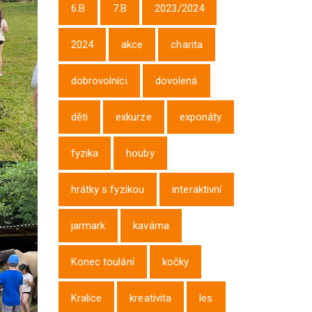
6.B
7.B
2023/2024
2024
akce
charita
dobrovolníci
dovolená
děti
exkurze
exponáty
fyzika
houby
hrátky s fyzikou
interaktivní
jarmark
kavárna
Konec toulání
kočky
Kralice
kreativita
les