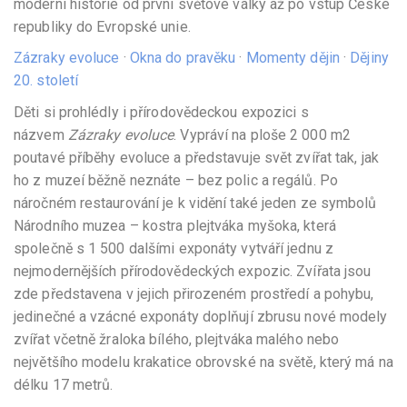
moderní historie od první světové války až po vstup České
republiky do Evropské unie.
Zázraky evoluce
· ‎
Okna do pravěku
· ‎
Momenty dějin
· ‎
Dějiny
20. století
Děti si prohlédly i přírodovědeckou expozici s
názvem
Zázraky evoluce
. Vypráví na ploše 2 000 m2
poutavé příběhy evoluce a představuje svět zvířat tak, jak
ho z muzeí běžně neznáte – bez polic a regálů. Po
náročném restaurování je k vidění také jeden ze symbolů
Národního muzea – kostra plejtváka myšoka, která
společně s 1 500 dalšími exponáty vytváří jednu z
nejmodernějších přírodovědeckých expozic. Zvířata jsou
zde představena v jejich přirozeném prostředí a pohybu,
jedinečné a vzácné exponáty doplňují zbrusu nové modely
zvířat včetně žraloka bílého, plejtváka malého nebo
největšího modelu krakatice obrovské na světě, který má na
délku 17 metrů.