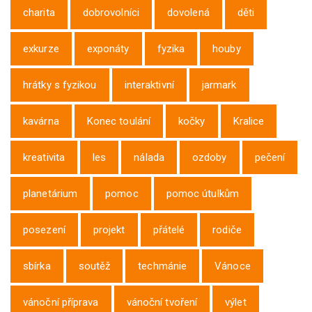
charita
dobrovolníci
dovolená
děti
exkurze
exponáty
fyzika
houby
hrátky s fyzikou
interaktivní
jarmark
kavárna
Konec toulání
kočky
Kralice
kreativita
les
nálada
ozdoby
pečení
planetárium
pomoc
pomoc útulkům
posezení
projekt
přátelé
rodiče
sbírka
soutěž
techmánie
Vánoce
vánoční příprava
vánoční tvoření
výlet