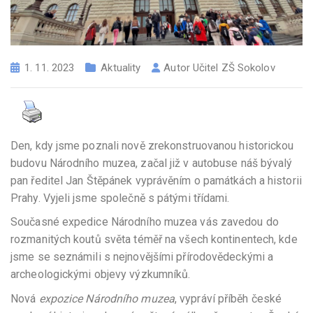
1. 11. 2023
Aktuality
Autor
Učitel ZŠ Sokolov
Den, kdy jsme poznali nově zrekonstruovanou historickou
budovu Národního muzea, začal již v autobuse náš bývalý
pan ředitel Jan Štěpánek vyprávěním o památkách a historii
Prahy. Vyjeli jsme společně s pátými třídami.
Současné expedice Národního muzea vás zavedou do
rozmanitých koutů světa téměř na všech kontinentech, kde
jsme se seznámili s nejnovějšími přírodovědeckými a
archeologickými objevy výzkumníků.
Nová
expozice Národního muzea
, vypráví příběh české