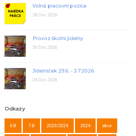
Volná pracovní pozice
28 Čvn, 2026
Provoz školní jídelny
26 Čvn, 2026
Jídelníček 29.6. - 3.7.2026
24 Čvn, 2026
Odkazy
6.B
7.B
2023/2024
2024
akce