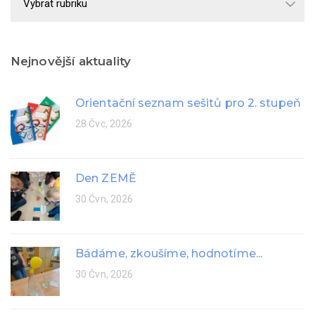
rok
Nejnovější aktuality
Orientační seznam sešitů pro 2. stupeň
28 Čvc, 2026
Den ZEMĚ
30 Čvn, 2026
Bádáme, zkoušíme, hodnotíme...
30 Čvn, 2026