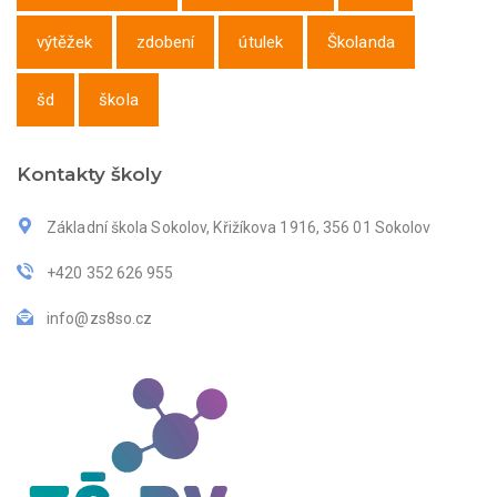
výtěžek
zdobení
útulek
Školanda
šd
škola
Kontakty školy
Základní škola Sokolov, Křižíkova 1916, 356 01 Sokolov
+420 352 626 955
info@zs8so.cz