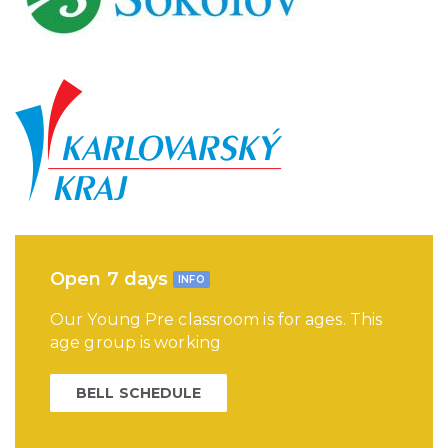
Open 7 days
INFO
Our Young Pre classroom is for ages. This
age group is working
BELL SCHEDULE