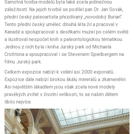
Samotná tvorba modelů byla také zcela jedinečnou
záležitostí. Na jejich tvorbě se podílel pan Dr. Jan Sovák,
přední český paleoartista přezdívaný „novodobý Burian“.
Tento přední český umělec dlouhá léta žil a pracoval v
Kanadě a spolupracoval s desítkami muzeí po celém světě
a ilustroval nespočet knih s paleontologickou tématikou.
Jednou z nich byla i kniha Jurský park od Michaela
Crichtona a spoupracoval i se Stevenem Spielbergem na
filmu Jurský park.
Celkem expozice nabízí k vidění asi 2000 exponátů. .
Expozice dále nabízí širokou škálu minerálů a zkamenělin.
Asi největším lákadlem jsou však zcela nové modely
pravěkých zvířat v životní velikosti, to se našim dětem
líbilo nejvíce.