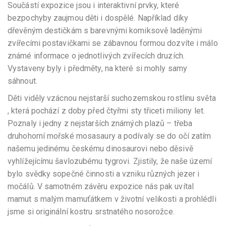
Součástí expozice jsou i interaktivní prvky, které
bezpochyby zaujmou děti i dospělé. Například díky
dřevěným destičkám s barevnými komiksově laděnými
zvířecími postavičkami se zábavnou formou dozvíte i málo
známé informace o jednotlivých zvířecích druzích.
Vystaveny byly i předměty, na které si mohly samy
sáhnout.
Děti viděly vzácnou nejstarší suchozemskou rostlinu světa
, která pochází z doby před čtyřmi sty třiceti miliony let.
Poznaly i jedny z nejstarších známých plazů – třeba
druhohorní mořské mosasaury a podívaly se do očí zatím
našemu jedinému českému dinosaurovi nebo děsivě
vyhlížejícímu šavlozubému tygrovi. Zjistily, že naše území
bylo svědky sopečné činnosti a vzniku různých jezer i
močálů. V samotném závěru expozice nás pak uvítal
mamut s malým mamuťátkem v životní velikosti a prohlédli
jsme si originální kostru srstnatého nosorožce.