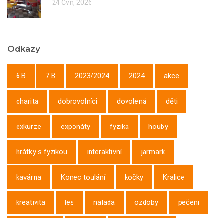
24 Čvn, 2026
Odkazy
6.B
7.B
2023/2024
2024
akce
charita
dobrovolníci
dovolená
děti
exkurze
exponáty
fyzika
houby
hrátky s fyzikou
interaktivní
jarmark
kavárna
Konec toulání
kočky
Kralice
kreativita
les
nálada
ozdoby
pečení