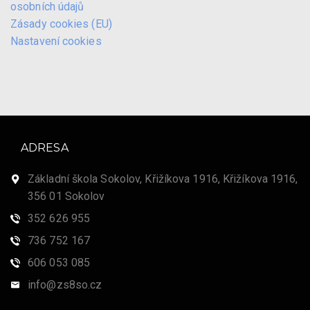
osobních údajů
Zásady cookies (EU)
Nastavení cookies
ADRESA
Základní škola Sokolov, Křižíkova 1916, Křižíkova 1916,
356 01 Sokolov
352 626 955
736 752 167
606 053 085
info@zs8so.cz