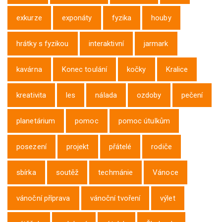
exkurze
exponáty
fyzika
houby
hrátky s fyzikou
interaktivní
jarmark
kavárna
Konec toulání
kočky
Kralice
kreativita
les
nálada
ozdoby
pečení
planetárium
pomoc
pomoc útulkům
posezení
projekt
přátelé
rodiče
sbírka
soutěž
techmánie
Vánoce
vánoční příprava
vánoční tvoření
výlet