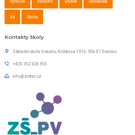
výtěžek
zdobení
útulek
Školanda
šd
škola
Kontakty školy
Základní škola Sokolov, Křižíkova 1916, 356 01 Sokolov
+420 352 626 955
info@zs8so.cz