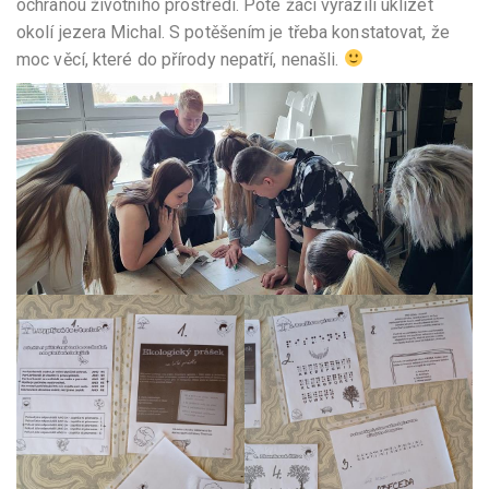
ochranou životního prostředí. Poté žáci vyrazili uklízet
okolí jezera Michal. S potěšením je třeba konstatovat, že
moc věcí, které do přírody nepatří, nenašli.