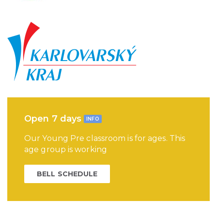
Open 7 days
INFO
Our Young Pre classroom is for ages. This
age group is working
BELL SCHEDULE