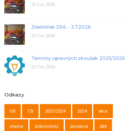
26 Čvn, 2026
Jídelníček 29.6. - 3.7.2026
24 Čvn, 2026
Termíny opravných zkoušek 2025/2026
22 Čvn, 2026
Odkazy
6.B
7.B
2023/2024
2024
akce
charita
dobrovolníci
dovolená
děti