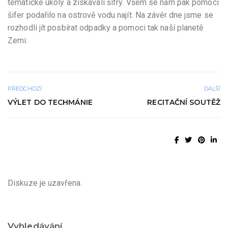
tematické úkoly a získávali šifry. Všem se nám pak pomocí
šifer podařilo na ostrově vodu najít. Na závěr dne jsme se
rozhodli jít posbírat odpadky a pomoci tak naší planetě
Zemi.
PŘEDCHOZÍ
DALŠÍ
VÝLET DO TECHMÁNIE
RECITAČNÍ SOUTĚŽ
Diskuze je uzavřena.
Vyhledávání