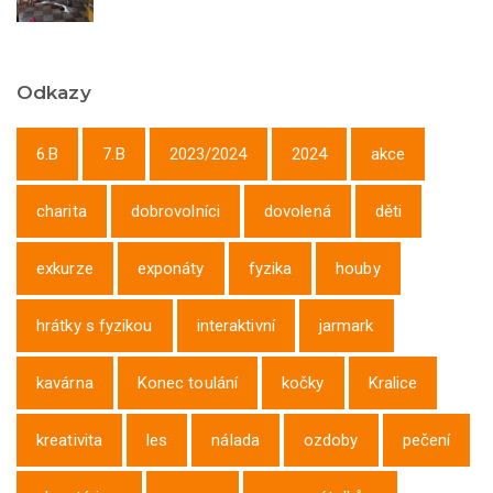
Odkazy
6.B
7.B
2023/2024
2024
akce
charita
dobrovolníci
dovolená
děti
exkurze
exponáty
fyzika
houby
hrátky s fyzikou
interaktivní
jarmark
kavárna
Konec toulání
kočky
Kralice
kreativita
les
nálada
ozdoby
pečení