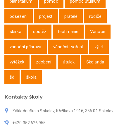
planetárium
pomoc
pomoc útulkům
posezení
projekt
přátelé
rodiče
sbírka
soutěž
techmánie
Vánoce
vánoční příprava
vánoční tvoření
výlet
výtěžek
zdobení
útulek
Školanda
šd
škola
Kontakty školy
Základní škola Sokolov, Křižíkova 1916, 356 01 Sokolov
+420 352 626 955