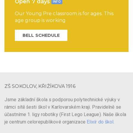
Open 7 days
INFO
Our Young Pre classroom is for ages. This
age group is working
BELL SCHEDULE
ZŠ SOKOLOV, KŘIŽÍKOVA 1916
Jsme základní škola s podporou polytechnické výuky v
rámci sítě šesti škol v Karlovarském kraji. Pravidelně se
účastníme 1. ligy robotiky (First Lego League). Naše škola
je centrum celorepublikové organizace
Elixír do škol
.