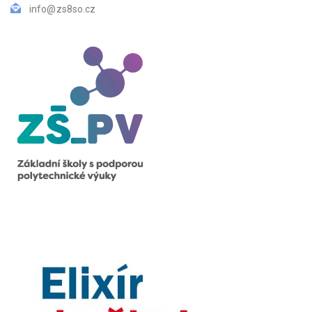
info@zs8so.cz