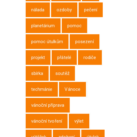
nálada
ozdoby
pečení
planetárium
pomoc
pomoc útulkům
posezení
projekt
přátelé
rodiče
sbírka
soutěž
techmánie
Vánoce
vánoční příprava
vánoční tvoření
výlet