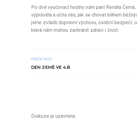
Po dvě vyučovací hodiny nám paní Renáta Černá, k
vyprávěla a učila nás, jak se chovat během běžn
jsme zvládli dopravní výchovu, osobní bezpečí, ostr
která nám mohou zachránit zdraví i život.
PŘEDCHOZÍ
DEN ZEMĚ VE 4.B
Diskuze je uzavřena.