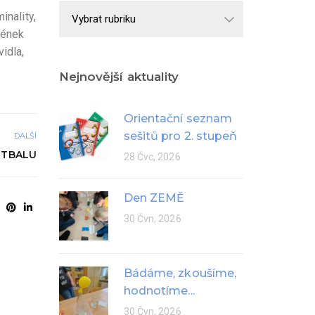
Školní
inality,
rok
cének
vidla,
Nejnovější aktuality
Orientační seznam
sešitů pro 2. stupeň
DALŠÍ
KETBALU
28 Čvc, 2026
Den ZEMĚ
30 Čvn, 2026
Bádáme, zkoušíme,
hodnotíme...
30 Čvn, 2026