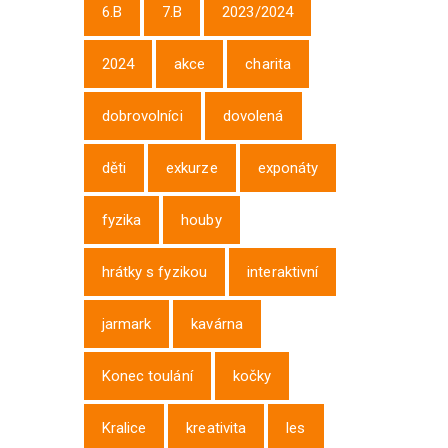
6.B
7.B
2023/2024
2024
akce
charita
dobrovolníci
dovolená
děti
exkurze
exponáty
fyzika
houby
hrátky s fyzikou
interaktivní
jarmark
kavárna
Konec toulání
kočky
Kralice
kreativita
les