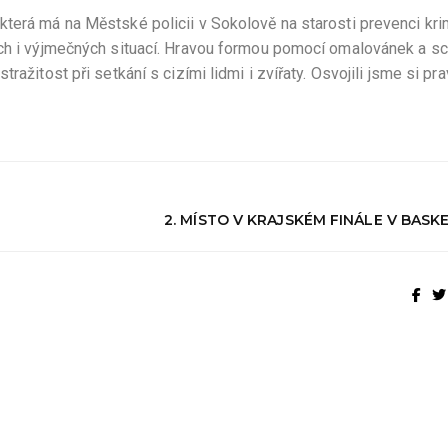
terá má na Městské policii v Sokolově na starosti prevenci krim
ých i výjmečných situací. Hravou formou pomocí omalovánek a s
ažitost při setkání s cizími lidmi i zvířaty. Osvojili jsme si pra
2. MÍSTO V KRAJSKÉM FINÁLE V BAS