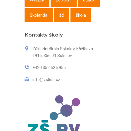
výtěžek
zdobení
útulek
Školanda
šd
škola
Kontakty školy
Základní škola Sokolov, Křižíkova
1916, 356 01 Sokolov
+420 352 626 955
info@zs8so.cz