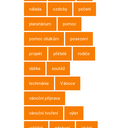
nálada
ozdoby
pečení
planetárium
pomoc
pomoc útulkům
posezení
projekt
přátelé
rodiče
sbírka
soutěž
techmánie
Vánoce
vánoční příprava
vánoční tvoření
výlet