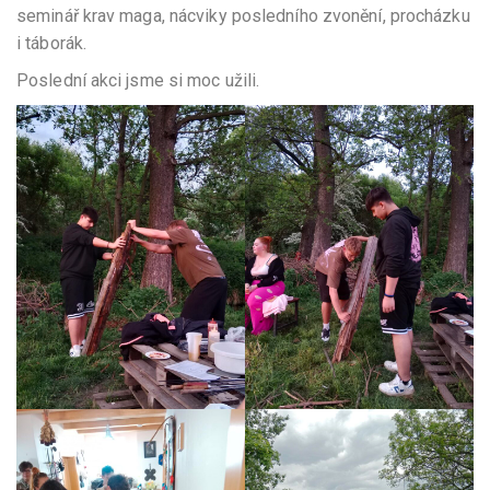
seminář krav maga, nácviky posledního zvonění, procházku
i táborák.
Poslední akci jsme si moc užili.