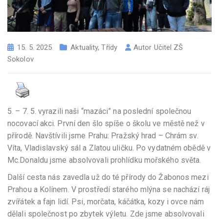
15. 5. 2025
Aktuality
,
Třídy
Autor
Učitel ZŠ
Sokolov
5. – 7. 5. vyrazili naši “mazáci” na poslední společnou
nocovací akci. První den šlo spíše o školu ve městě než v
přírodě. Navštívili jsme Prahu: Pražský hrad – Chrám sv.
Víta, Vladislavský sál a Zlatou uličku. Po vydatném obědě v
Mc.Donaldu jsme absolvovali prohlídku mořského světa.
Další cesta nás zavedla už do té přírody do Žabonos mezi
Prahou a Kolínem. V prostředí starého mlýna se nachází ráj
zvířátek a fajn lidí. Psi, morčata, káčátka, kozy i ovce nám
dělali společnost po zbytek výletu. Zde jsme absolvovali