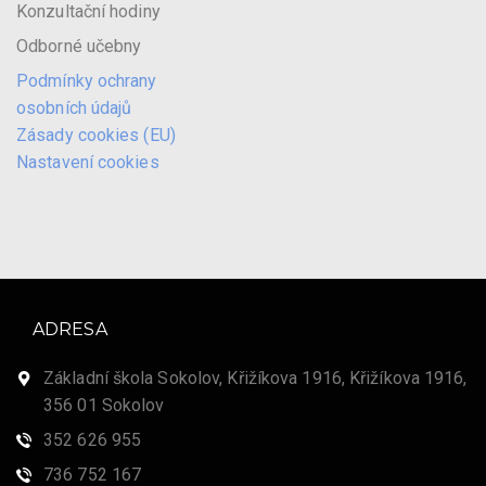
Konzultační hodiny
Odborné učebny
Podmínky ochrany
osobních údajů
Zásady cookies (EU)
Nastavení cookies
ADRESA
Základní škola Sokolov, Křižíkova 1916, Křižíkova 1916,
356 01 Sokolov
352 626 955
736 752 167