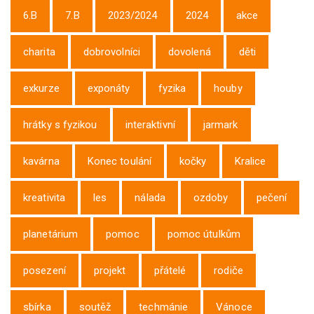
6.B
7.B
2023/2024
2024
akce
charita
dobrovolníci
dovolená
děti
exkurze
exponáty
fyzika
houby
hrátky s fyzikou
interaktivní
jarmark
kavárna
Konec toulání
kočky
Kralice
kreativita
les
nálada
ozdoby
pečení
planetárium
pomoc
pomoc útulkům
posezení
projekt
přátelé
rodiče
sbírka
soutěž
techmánie
Vánoce