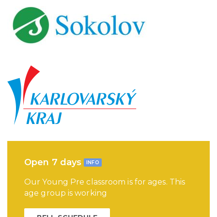
Open 7 days
INFO
Our Young Pre classroom is for ages. This
age group is working