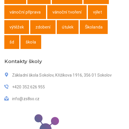
vánoční příprava
vánoční tvoření
výlet
výtěžek
zdobení
útulek
Školanda
šd
škola
Kontakty školy
Základní škola Sokolov, Křižíkova 1916, 356 01 Sokolov
+420 352 626 955
info@zs8so.cz