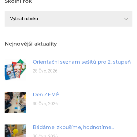
Školní rok
Školní
rok
Nejnovější aktuality
Orientační seznam sešitů pro 2. stupeň
28 Čvc, 2026
Den ZEMĚ
30 Čvn, 2026
Bádáme, zkoušíme, hodnotíme...
30 Čvn, 2026