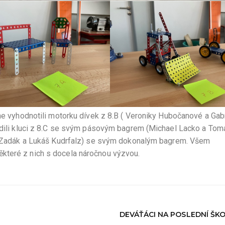
sme vyhodnotili motorku dívek z 8.B ( Veroniky Hubočanové a Gab
adili kluci z 8.C se svým pásovým bagrem (Michael Lacko a Tomá
tr Zadák a Lukáš Kudrfalz) se svým dokonalým bagrem. Všem
které z nich s docela náročnou výzvou.
DEVÁŤÁCI NA POSLEDNÍ ŠK