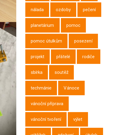
nálada
ozdoby
pečení
planetárium
pomoc
pomoc útulkům
posezení
projekt
přátelé
rodiče
sbírka
soutěž
techmánie
Vánoce
vánoční příprava
vánoční tvoření
výlet