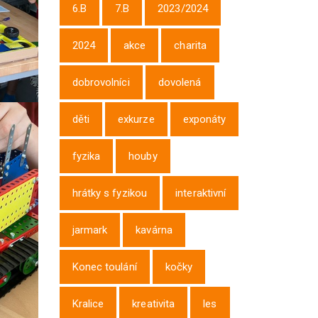
6.B
7.B
2023/2024
2024
akce
charita
dobrovolníci
dovolená
děti
exkurze
exponáty
fyzika
houby
hrátky s fyzikou
interaktivní
jarmark
kavárna
Konec toulání
kočky
Kralice
kreativita
les