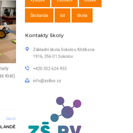
výtěžek
zdobení
útulek
Školanda
šd
škola
Kontakty školy
Základní škola Sokolov, Křižíkova
1916, 356 01 Sokolov
riely
+420 352 626 955
š Král).
info@zs8so.cz
DALŠÍ
OLANDĚ