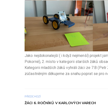
Jako nejdokonalejší ( i když nejmenší) projekt j
Pokorné), 2. místo v kategorii starších žáků obs
Kategorii mladších žáků vyhráli žáci ze 7.B (Pe
zúčastněným děkujeme za snahu poprat se pro ně
PŘEDCHOZÍ
ŽÁCI 6. ROČNÍKŮ V KARLOVÝCH VARECH