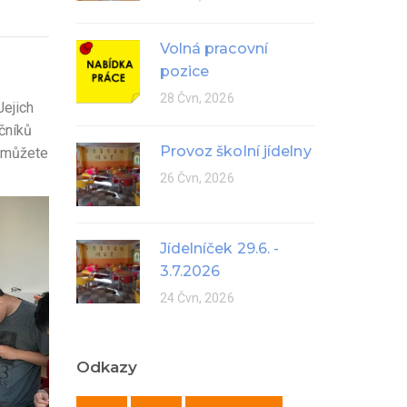
Volná pracovní
pozice
28 Čvn, 2026
Jejich
čníků
Provoz školní jídelny
a můžete
26 Čvn, 2026
Jídelníček 29.6. -
3.7.2026
24 Čvn, 2026
Odkazy