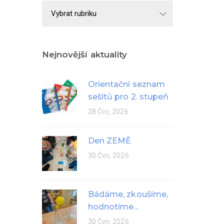
Školní
rok
Nejnovější aktuality
Orientační seznam
sešitů pro 2. stupeň
28 Čvc, 2026
Den ZEMĚ
30 Čvn, 2026
Bádáme, zkoušíme,
hodnotíme...
30 Čvn, 2026