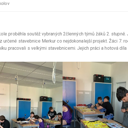
kolov
kole proběhla soutěž vybraných 2členných týmů žáků 2. stupně. 
 určené stavebnice Merkur co nejdokonalejší projekt. Žáci 7. ro
čníku pracovali s velkými stavebnicemi. Jejich práci a hotová díl