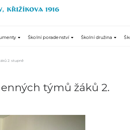
umenty
Školní poradenství
Školní družina
Šk
áků 2. stupně
lenných týmů žáků 2.