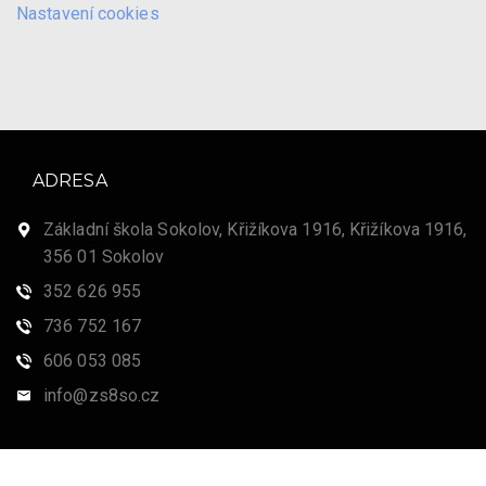
Nastavení cookies
ADRESA
Základní škola Sokolov, Křižíkova 1916, Křižíkova 1916,
356 01 Sokolov
352 626 955
736 752 167
606 053 085
info@zs8so.cz