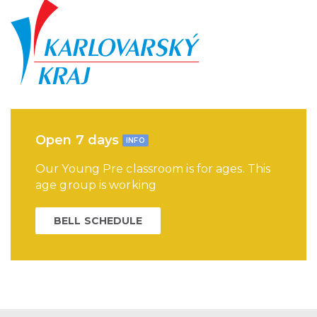
Open 7 days
INFO
Our Young Pre classroom is for ages. This
age group is working
BELL SCHEDULE