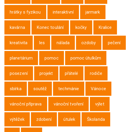
hrátky s fyzikou
interaktivní
jarmark
kavárna
Konec toulání
kočky
Kralice
kreativita
les
nálada
ozdoby
pečení
planetárium
pomoc
pomoc útulkům
posezení
projekt
přátelé
rodiče
sbírka
soutěž
techmánie
Vánoce
vánoční příprava
vánoční tvoření
výlet
výtěžek
zdobení
útulek
Školanda