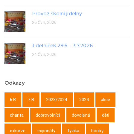
Provoz školní jídelny
26 Čvn, 2026
Jídelníček 29.6. - 3.7.2026
24 Čvn, 2026
Odkazy
6.B
7.B
2023/2024
2024
akce
charita
dobrovolníci
dovolená
děti
exkurze
exponáty
fyzika
houby