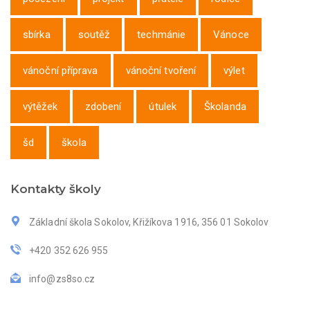
sbírka
soutěž
techmánie
Vánoce
vánoční příprava
vánoční tvoření
výlet
výtěžek
zdobení
útulek
Školanda
šd
škola
Kontakty školy
Základní škola Sokolov, Křižíkova 1916, 356 01 Sokolov
+420 352 626 955
info@zs8so.cz