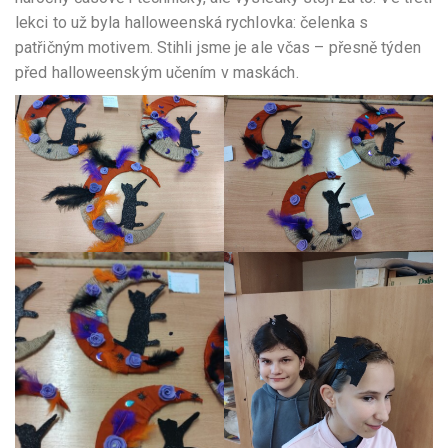
lekci to už byla halloweenská rychlovka: čelenka s
patřičným motivem. Stihli jsme je ale včas – přesně týden
před halloweenským učením v maskách.