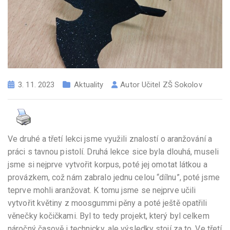
3. 11. 2023
Aktuality
Autor
Učitel ZŠ Sokolov
Ve druhé a třetí lekci jsme využili znalostí o aranžování a
práci s tavnou pistolí. Druhá lekce sice byla dlouhá, museli
jsme si nejprve vytvořit korpus, poté jej omotat látkou a
provázkem, což nám zabralo jednu celou “dílnu”, poté jsme
teprve mohli aranžovat. K tomu jsme se nejprve učili
vytvořit květiny z moosgummi pěny a poté ještě opatřili
věnečky kočičkami. Byl to tedy projekt, který byl celkem
náročný časově i technicky, ale výsledky stojí za to. Ve třetí