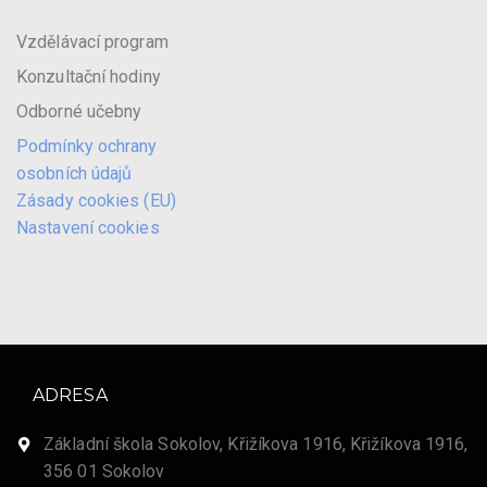
Vzdělávací program
Konzultační hodiny
Odborné učebny
Podmínky ochrany
osobních údajů
Zásady cookies (EU)
Nastavení cookies
ADRESA
Základní škola Sokolov, Křižíkova 1916, Křižíkova 1916,
356 01 Sokolov