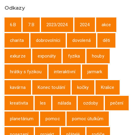
Odkazy
6.B
7.B
2023/2024
2024
akce
charita
dobrovolníci
dovolená
děti
exkurze
exponáty
fyzika
houby
hrátky s fyzikou
interaktivní
jarmark
kavárna
Konec toulání
kočky
Kralice
kreativita
les
nálada
ozdoby
pečení
planetárium
pomoc
pomoc útulkům
posezení
projekt
přátelé
rodiče