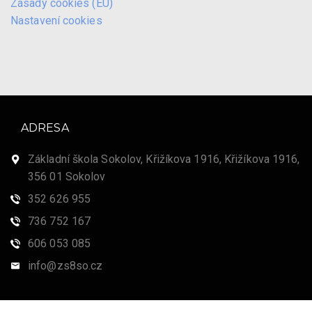
Zásady cookies (EU)
Nastavení cookies
ADRESA
Základní škola Sokolov, Křižíkova 1916, Křižíkova 1916,
356 01 Sokolov
352 626 955
736 752 167
606 053 085
info@zs8so.cz