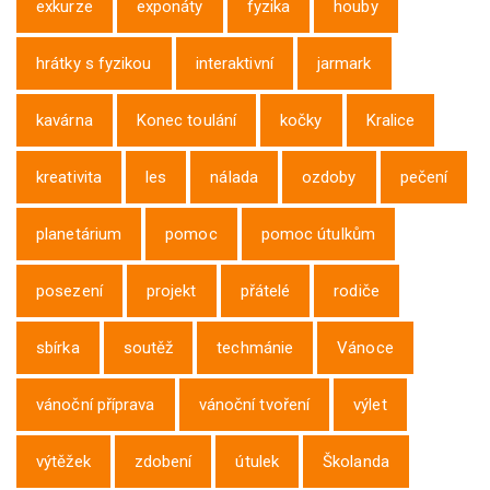
exkurze
exponáty
fyzika
houby
hrátky s fyzikou
interaktivní
jarmark
kavárna
Konec toulání
kočky
Kralice
kreativita
les
nálada
ozdoby
pečení
planetárium
pomoc
pomoc útulkům
posezení
projekt
přátelé
rodiče
sbírka
soutěž
techmánie
Vánoce
vánoční příprava
vánoční tvoření
výlet
výtěžek
zdobení
útulek
Školanda