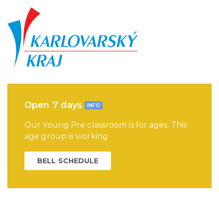
Open 7 days
INFO
Our Young Pre classroom is for ages. This
age group is working
BELL SCHEDULE