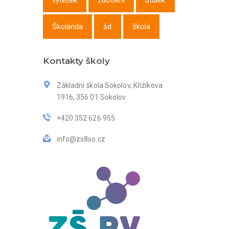
výtěžek
zdobení
útulek
Školanda
šd
škola
Kontakty školy
Základní škola Sokolov, Křižíkova
1916, 356 01 Sokolov
+420 352 626 955
info@zs8so.cz