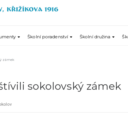
umenty
Školní poradenství
Školní družina
Šk
ský zámek
štívili sokolovský zámek
okolov