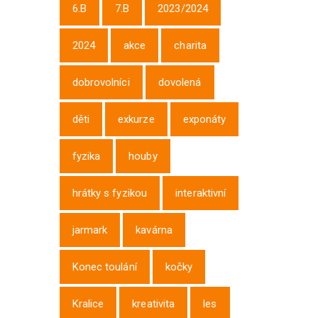
6.B
7.B
2023/2024
2024
akce
charita
dobrovolníci
dovolená
děti
exkurze
exponáty
fyzika
houby
hrátky s fyzikou
interaktivní
jarmark
kavárna
Konec toulání
kočky
Kralice
kreativita
les