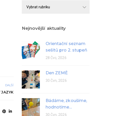
Školní
rok
Nejnovější aktuality
Orientační seznam
sešitů pro 2. stupeň
28 Čvc, 2026
Den ZEMĚ
30 Čvn, 2026
DALŠÍ
Ý JAZYK
Bádáme, zkoušíme,
hodnotíme...
30 Čvn, 2026