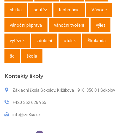
sbírka
soutěž
techmánie
Vánoce
vánoční příprava
vánoční tvoření
výlet
výtěžek
zdobení
útulek
Školanda
šd
škola
Kontakty školy
Základní škola Sokolov, Křižíkova 1916, 356 01 Sokolov
+420 352 626 955
info@zs8so.cz