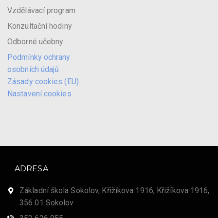
Vzdělávací program
Konzultační hodiny
Odborné učebny
Podmínky ochrany
osobních údajů
Zásady cookies (EU)
Nastavení cookies
ADRESA
Základní škola Sokolov, Křižíkova 1916, Křižíkova 1916,
356 01 Sokolov