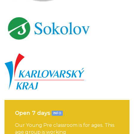
Open 7 days
INFO
Our Young Pre classroom is for ages. This
age group is working