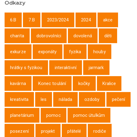
Odkazy
6.B
7.B
2023/2024
2024
akce
charita
dobrovolníci
dovolená
děti
exkurze
exponáty
fyzika
houby
hrátky s fyzikou
interaktivní
jarmark
kavárna
Konec toulání
kočky
Kralice
kreativita
les
nálada
ozdoby
pečení
planetárium
pomoc
pomoc útulkům
posezení
projekt
přátelé
rodiče