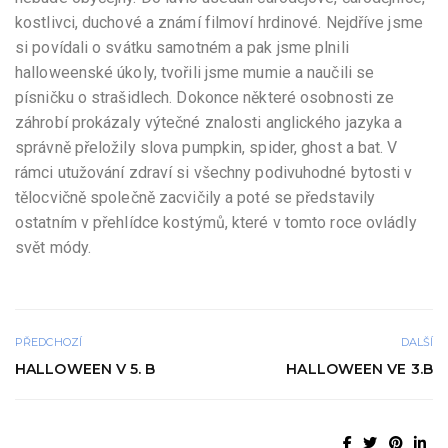
kostlivci, duchové a známí filmoví hrdinové. Nejdříve jsme
si povídali o svátku samotném a pak jsme plnili
halloweenské úkoly, tvořili jsme mumie a naučili se
písničku o strašidlech. Dokonce některé osobnosti ze
záhrobí prokázaly výtečné znalosti anglického jazyka a
správně přeložily slova pumpkin, spider, ghost a bat. V
rámci utužování zdraví si všechny podivuhodné bytosti v
tělocvičně společně zacvičily a poté se představily
ostatním v přehlídce kostýmů, které v tomto roce ovládly
svět módy.
PŘEDCHOZÍ
DALŠÍ
HALLOWEEN V 5. B
HALLOWEEN VE 3.B