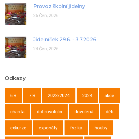
Provoz školní jídelny
26 Čvn, 2026
Jídelníček 29.6. - 3.7.2026
24 Čvn, 2026
Odkazy
6.B
7.B
2023/2024
2024
akce
charita
dobrovolníci
dovolená
děti
exkurze
exponáty
fyzika
houby