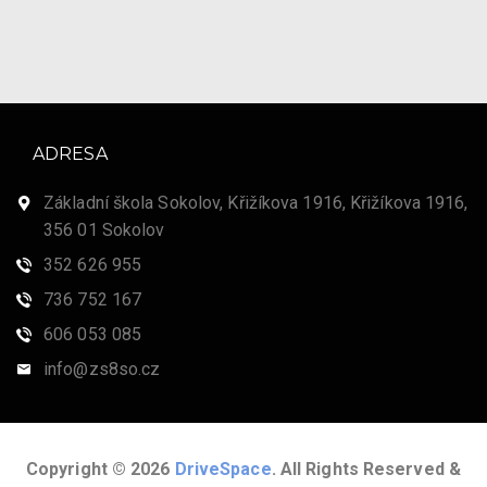
ADRESA
Základní škola Sokolov, Křižíkova 1916, Křižíkova 1916,
356 01 Sokolov
352 626 955
736 752 167
606 053 085
info@zs8so.cz
Copyright © 2026
DriveSpace
. All Rights Reserved &