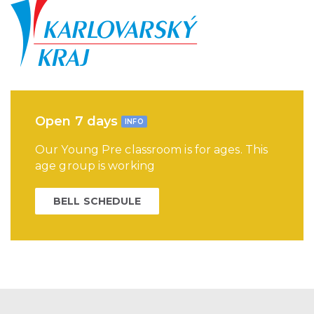
Open 7 days
INFO
Our Young Pre classroom is for ages. This
age group is working
BELL SCHEDULE