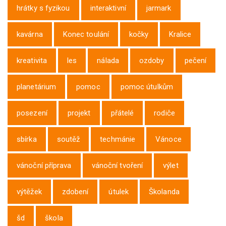
hrátky s fyzikou
interaktivní
jarmark
kavárna
Konec toulání
kočky
Kralice
kreativita
les
nálada
ozdoby
pečení
planetárium
pomoc
pomoc útulkům
posezení
projekt
přátelé
rodiče
sbírka
soutěž
techmánie
Vánoce
vánoční příprava
vánoční tvoření
výlet
výtěžek
zdobení
útulek
Školanda
šd
škola