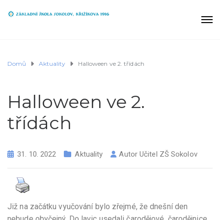
Domů
Aktuality
Halloween ve 2. třídách
Halloween ve 2.
třídách
31. 10. 2022
Aktuality
Autor
Učitel ZŠ Sokolov
Již na začátku vyučování bylo zřejmé, že dnešní den
nebude obyčejný. Do lavic usedali čarodějové, čarodějnice,