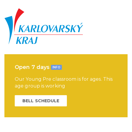
Open 7 days
INFO
Our Young Pre classroom is for ages. This
age group is working
BELL SCHEDULE