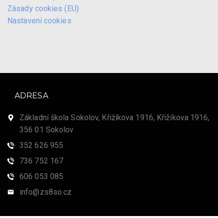
Zásady cookies (EU)
Nastavení cookies
ADRESA
Základní škola Sokolov, Křižíkova 1916, Křižíkova 1916,
356 01 Sokolov
352 626 955
736 752 167
606 053 085
info@zs8so.cz