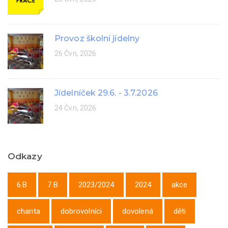
Provoz školní jídelny
26 Čvn, 2026
Jídelníček 29.6. - 3.7.2026
24 Čvn, 2026
Odkazy
6.B
7.B
2023/2024
2024
akce
charita
dobrovolníci
dovolená
děti