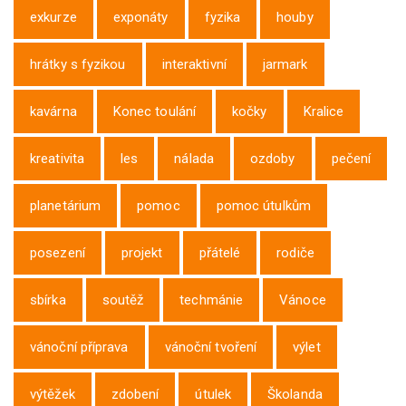
exkurze
exponáty
fyzika
houby
hrátky s fyzikou
interaktivní
jarmark
kavárna
Konec toulání
kočky
Kralice
kreativita
les
nálada
ozdoby
pečení
planetárium
pomoc
pomoc útulkům
posezení
projekt
přátelé
rodiče
sbírka
soutěž
techmánie
Vánoce
vánoční příprava
vánoční tvoření
výlet
výtěžek
zdobení
útulek
Školanda