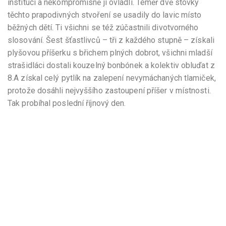
instituci a nekompromisně ji ovládli. Téměř dvě stovky
těchto prapodivných stvoření se usadily do lavic místo
běžných dětí. Ti všichni se též zúčastnili divotvorného
slosování. Šest šťastlivců – tři z každého stupně – získali
plyšovou příšerku s břichem plných dobrot, všichni mladší
strašidláci dostali kouzelný bonbónek a kolektiv obluďat z
8.A získal celý pytlík na zalepení nevymáchaných tlamiček,
protože dosáhli nejvyššího zastoupení příšer v místnosti.
Tak probíhal poslední říjnový den.