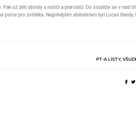
Pak už děti sbíraly s rodiči a prarodiči. Do soutěže se v naší tř
ěkná porce pro zvířátka. Nejpilnějším sběratelem byl Lucas Bandy, 
PT-A LISTY, VŠUD