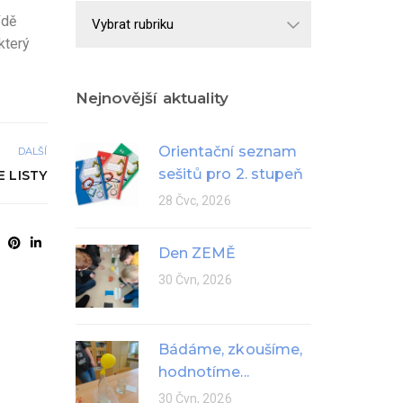
Školní
ídě
rok
který
Nejnovější aktuality
Orientační seznam
DALŠÍ
sešitů pro 2. stupeň
E LISTY
28 Čvc, 2026
Den ZEMĚ
30 Čvn, 2026
Bádáme, zkoušíme,
hodnotíme...
30 Čvn, 2026