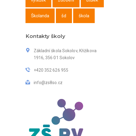
výtěžek
zdobení
útulek
Školanda
šd
škola
Kontakty školy
Základní škola Sokolov, Křižíkova
1916, 356 01 Sokolov
+420 352 626 955
info@zs8so.cz