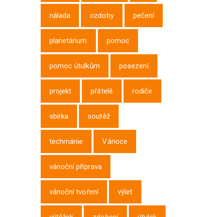
nálada
ozdoby
pečení
planetárium
pomoc
pomoc útulkům
posezení
projekt
přátelé
rodiče
sbírka
soutěž
techmánie
Vánoce
vánoční příprava
vánoční tvoření
výlet