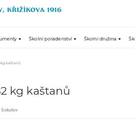
umenty
Školní poradenství
Školní družina
Šk
 kg kaštanů
82 kg kaštanů
Š Sokolov