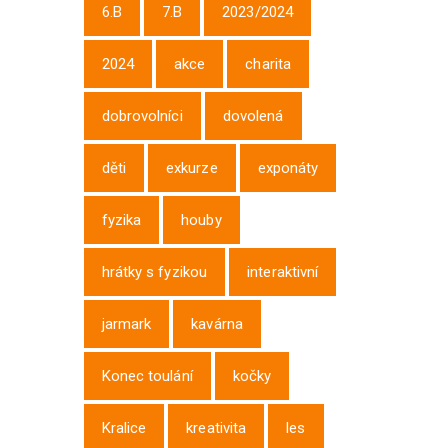
6.B
7.B
2023/2024
2024
akce
charita
dobrovolníci
dovolená
děti
exkurze
exponáty
fyzika
houby
hrátky s fyzikou
interaktivní
jarmark
kavárna
Konec toulání
kočky
Kralice
kreativita
les