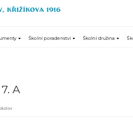
umenty
Školní poradenství
Školní družina
Šk
7. A
okolov