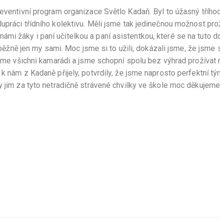
reventivní program organizace Světlo Kadaň. Byl to úžasný třího
upráci třídního kolektivu. Měli jsme tak jedinečnou možnost pro
mi žáky i paní učitelkou a paní asistentkou, které se na tuto d
e běžně jen my sami. Moc jsme si to užili, dokázali jsme, že jsme 
 jsme všichni kamarádi a jsme schopní spolu bez výhrad prožívat
k nám z Kadaně přijely, potvrdily, že jsme naprosto perfektní tý
y jim za tyto netradičně strávené chvilky ve škole moc děkujeme