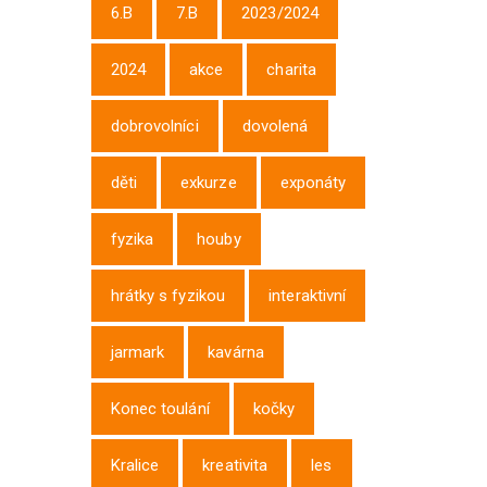
6.B
7.B
2023/2024
2024
akce
charita
dobrovolníci
dovolená
děti
exkurze
exponáty
fyzika
houby
hrátky s fyzikou
interaktivní
jarmark
kavárna
Konec toulání
kočky
Kralice
kreativita
les