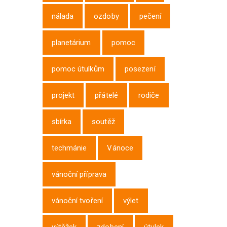
nálada
ozdoby
pečení
planetárium
pomoc
pomoc útulkům
posezení
projekt
přátelé
rodiče
sbírka
soutěž
techmánie
Vánoce
vánoční příprava
vánoční tvoření
výlet