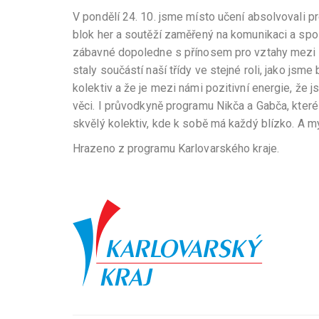
V pondělí 24. 10. jsme místo učení absolvovali p
blok her a soutěží zaměřený na komunikaci a spol
zábavné dopoledne s přínosem pro vztahy mezi ná
staly součástí naší třídy ve stejné roli, jako jsm
kolektiv a že je mezi námi pozitivní energie, že
věci. I průvodkyně programu Nikča a Gabča, které 
skvělý kolektiv, kde k sobě má každý blízko. A m
Hrazeno z programu Karlovarského kraje.