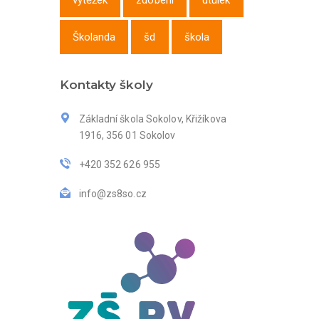
výtěžek
zdobení
útulek
Školanda
šd
škola
Kontakty školy
Základní škola Sokolov, Křižíkova
1916, 356 01 Sokolov
+420 352 626 955
info@zs8so.cz