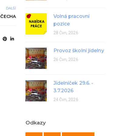
DALŠÍ
Volná pracovní
 ČECHA
pozice
28 Čvn, 2026
Provoz školní jídelny
26 Čvn, 2026
Jídelníček 29.6. -
3.7.2026
24 Čvn, 2026
Odkazy