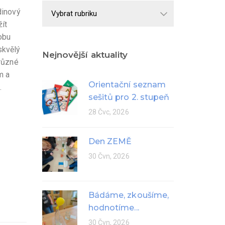
Školní
dinový
rok
žít
obu
skvělý
Nejnovější aktuality
 různé
m a
Orientační seznam
.
sešitů pro 2. stupeň
28 Čvc, 2026
Den ZEMĚ
30 Čvn, 2026
Bádáme, zkoušíme,
hodnotíme...
30 Čvn, 2026