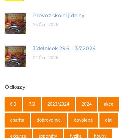
Provoz školní jídelny
26 Čvn, 2026
Jídelníček 29.6. - 3.7.2026
24 Čvn, 2026
Odkazy
6.B
7.B
2023/2024
2024
akce
charita
dobrovolníci
dovolená
děti
exkurze
exponáty
fyzika
houby