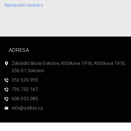
Nastavení cookies
ADRESA
Základní škola Sokolov, Křižíkova 1916, Křižíkova 1916,
356 01 Sokolov
352 626 955
736 752 167
606 053 085
info@zs8so.cz