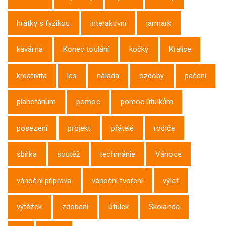
hrátky s fyzikou
interaktivní
jarmark
kavárna
Konec toulání
kočky
Kralice
kreativita
les
nálada
ozdoby
pečení
planetárium
pomoc
pomoc útulkům
posezení
projekt
přátelé
rodiče
sbírka
soutěž
techmánie
Vánoce
vánoční příprava
vánoční tvoření
výlet
výtěžek
zdobení
útulek
Školanda