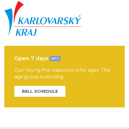
Open 7 days
INFO
Our Young Pre classroom is for ages. This
age group is working
BELL SCHEDULE