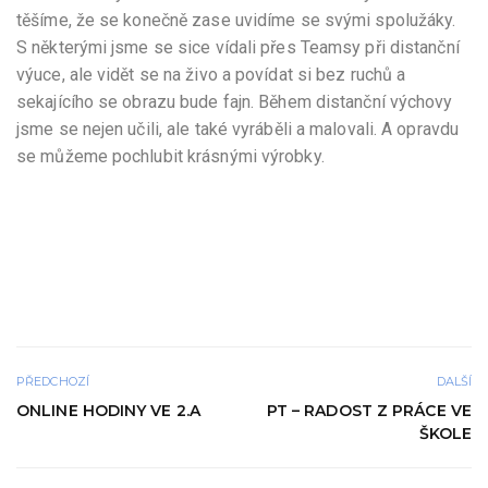
těšíme, že se konečně zase uvidíme se svými spolužáky.
S některými jsme se sice vídali přes Teamsy při distanční
výuce, ale vidět se na živo a povídat si bez ruchů a
sekajícího se obrazu bude fajn. Během distanční výchovy
jsme se nejen učili, ale také vyráběli a malovali. A opravdu
se můžeme pochlubit krásnými výrobky.
PŘEDCHOZÍ
DALŠÍ
ONLINE HODINY VE 2.A
PT – RADOST Z PRÁCE VE
ŠKOLE