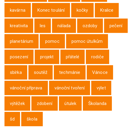
kavárna
Konec toulání
kočky
Kralice
kreativita
les
nálada
ozdoby
pečení
planetárium
pomoc
pomoc útulkům
posezení
projekt
přátelé
rodiče
sbírka
soutěž
techmánie
Vánoce
vánoční příprava
vánoční tvoření
výlet
výtěžek
zdobení
útulek
Školanda
šd
škola