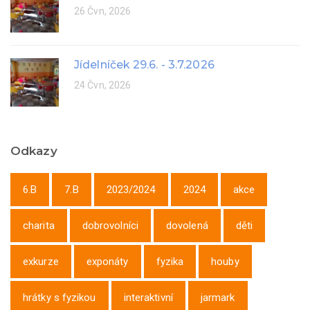
26 Čvn, 2026
Jídelníček 29.6. - 3.7.2026
24 Čvn, 2026
Odkazy
6.B
7.B
2023/2024
2024
akce
charita
dobrovolníci
dovolená
děti
exkurze
exponáty
fyzika
houby
hrátky s fyzikou
interaktivní
jarmark