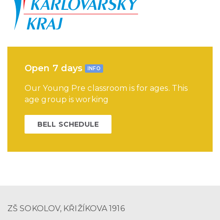
Open 7 days
INFO
Our Young Pre classroom is for ages. This
age group is working
BELL SCHEDULE
ZŠ SOKOLOV, KŘIŽÍKOVA 1916