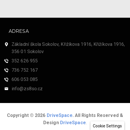
ADRESA
Základní škola Sokolov, Křižíkova 1916, Křižíkova 1916,
356 01 Sokolov
352 626 955
736 752 167
606 053 085
info@zs8so.cz
Copyright © 2026
DriveSpace
. All Rights Reserved &
Design
DriveSpace
.
Cookie Settings