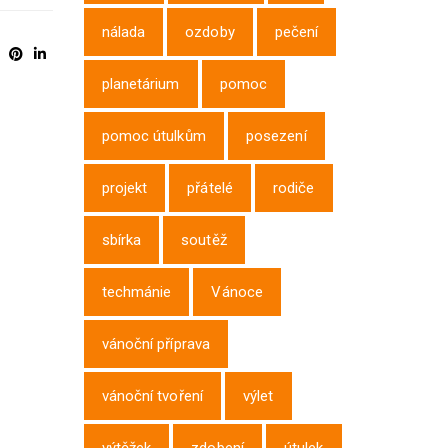
nálada
ozdoby
pečení
planetárium
pomoc
pomoc útulkům
posezení
projekt
přátelé
rodiče
sbírka
soutěž
techmánie
Vánoce
vánoční příprava
vánoční tvoření
výlet