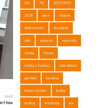
6.B
7.B
2023/2024
2024
akce
charita
dobrovolníci
dovolená
děti
exkurze
exponáty
fyzika
houby
hrátky s fyzikou
interaktivní
jarmark
kavárna
Konec toulání
kočky
DALŠÍ
ENTÝNA
Kralice
kreativita
les