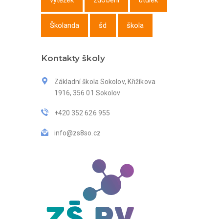
výtěžek
zdobení
útulek
Školanda
šd
škola
Kontakty školy
Základní škola Sokolov, Křižíkova
1916, 356 01 Sokolov
+420 352 626 955
info@zs8so.cz