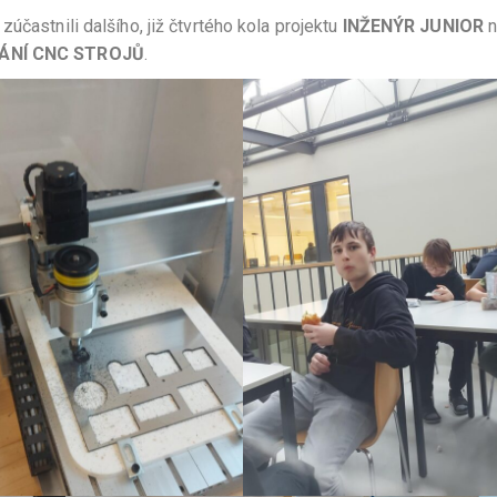
účastnili dalšího, již čtvrtého kola projektu
INŽENÝR JUNIOR
n
NÍ CNC STROJŮ
.