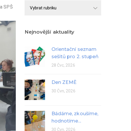
Školní
a SPŠ
rok
Nejnovější aktuality
Orientační seznam
sešitů pro 2. stupeň
28 Čvc, 2026
Den ZEMĚ
30 Čvn, 2026
Bádáme, zkoušíme,
hodnotíme...
30 Čvn, 2026