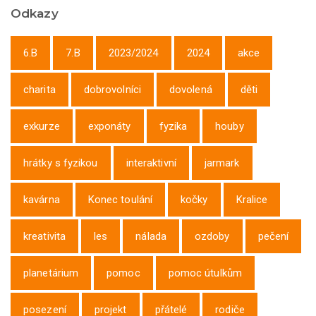
Odkazy
6.B
7.B
2023/2024
2024
akce
charita
dobrovolníci
dovolená
děti
exkurze
exponáty
fyzika
houby
hrátky s fyzikou
interaktivní
jarmark
kavárna
Konec toulání
kočky
Kralice
kreativita
les
nálada
ozdoby
pečení
planetárium
pomoc
pomoc útulkům
posezení
projekt
přátelé
rodiče