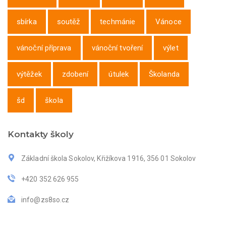
sbírka
soutěž
techmánie
Vánoce
vánoční příprava
vánoční tvoření
výlet
výtěžek
zdobení
útulek
Školanda
šd
škola
Kontakty školy
Základní škola Sokolov, Křižíkova 1916, 356 01 Sokolov
+420 352 626 955
info@zs8so.cz