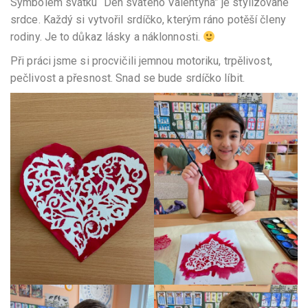
Symbolem svátku “Den svatého Valentýna” je stylizované
srdce. Každý si vytvořil srdíčko, kterým ráno potěší členy
rodiny. Je to důkaz lásky a náklonnosti.
Při práci jsme si procvičili jemnou motoriku, trpělivost,
pečlivost a přesnost. Snad se bude srdíčko líbit.