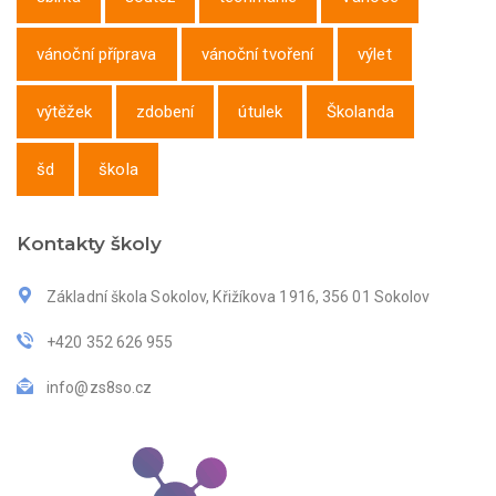
vánoční příprava
vánoční tvoření
výlet
výtěžek
zdobení
útulek
Školanda
šd
škola
Kontakty školy
Základní škola Sokolov, Křižíkova 1916, 356 01 Sokolov
+420 352 626 955
info@zs8so.cz