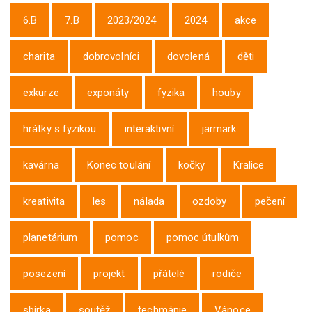
6.B
7.B
2023/2024
2024
akce
charita
dobrovolníci
dovolená
děti
exkurze
exponáty
fyzika
houby
hrátky s fyzikou
interaktivní
jarmark
kavárna
Konec toulání
kočky
Kralice
kreativita
les
nálada
ozdoby
pečení
planetárium
pomoc
pomoc útulkům
posezení
projekt
přátelé
rodiče
sbírka
soutěž
techmánie
Vánoce