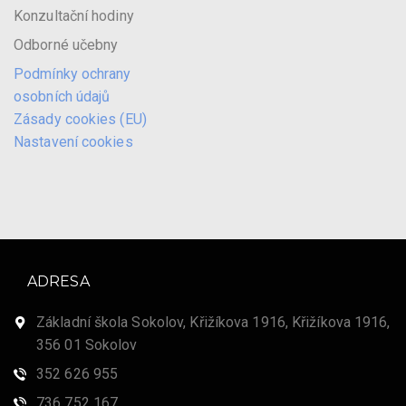
Konzultační hodiny
Odborné učebny
Podmínky ochrany
osobních údajů
Zásady cookies (EU)
Nastavení cookies
ADRESA
Základní škola Sokolov, Křižíkova 1916, Křižíkova 1916,
356 01 Sokolov
352 626 955
736 752 167