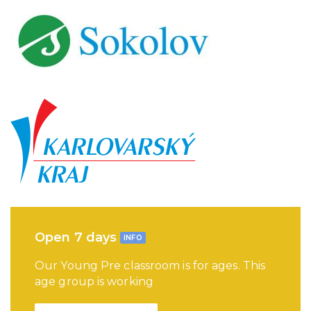
Open 7 days
INFO
Our Young Pre classroom is for ages. This
age group is working