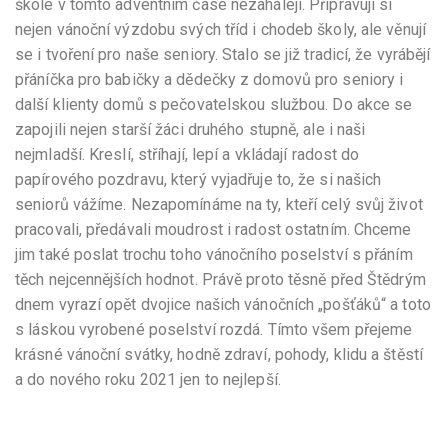
škole v tomto adventním čase nezahálejí. Připravují si
nejen vánoční výzdobu svých tříd i chodeb školy, ale věnují
se i tvoření pro naše seniory. Stalo se již tradicí, že vyrábějí
přáníčka pro babičky a dědečky z domovů pro seniory i
další klienty domů s pečovatelskou službou. Do akce se
zapojili nejen starší žáci druhého stupně, ale i naši
nejmladší. Kreslí, stříhají, lepí a vkládají radost do
papírového pozdravu, který vyjadřuje to, že si našich
seniorů vážíme. Nezapomínáme na ty, kteří celý svůj život
pracovali, předávali moudrost i radost ostatním. Chceme
jim také poslat trochu toho vánočního poselství s přáním
těch nejcennějších hodnot. Právě proto těsně před Štědrým
dnem vyrazí opět dvojice našich vánočních „pošťáků“ a toto
s láskou vyrobené poselství rozdá. Tímto všem přejeme
krásné vánoční svátky, hodně zdraví, pohody, klidu a štěstí
a do nového roku 2021 jen to nejlepší.