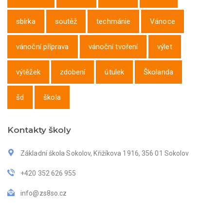
sbírka
soutěž
techmánie
Vánoce
vánoční příprava
vánoční tvoření
výlet
výtěžek
zdobení
útulek
Školanda
šd
škola
Kontakty školy
Základní škola Sokolov, Křižíkova 1916, 356 01 Sokolov
+420 352 626 955
info@zs8so.cz