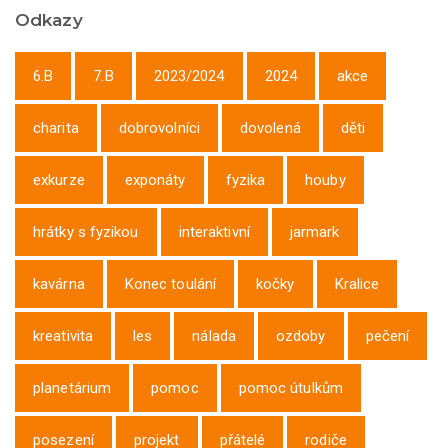
Odkazy
6.B
7.B
2023/2024
2024
akce
charita
dobrovolníci
dovolená
děti
exkurze
exponáty
fyzika
houby
hrátky s fyzikou
interaktivní
jarmark
kavárna
Konec toulání
kočky
Kralice
kreativita
les
nálada
ozdoby
pečení
planetárium
pomoc
pomoc útulkům
posezení
projekt
přátelé
rodiče