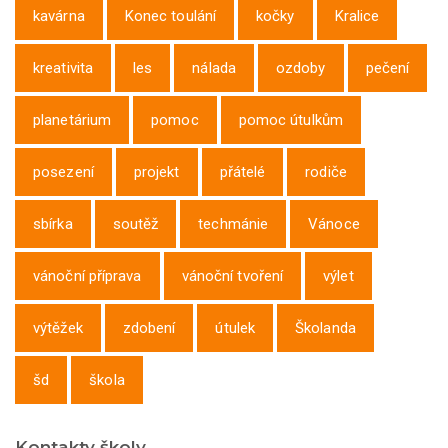
kavárna
Konec toulání
kočky
Kralice
kreativita
les
nálada
ozdoby
pečení
planetárium
pomoc
pomoc útulkům
posezení
projekt
přátelé
rodiče
sbírka
soutěž
techmánie
Vánoce
vánoční příprava
vánoční tvoření
výlet
výtěžek
zdobení
útulek
Školanda
šd
škola
Kontakty školy