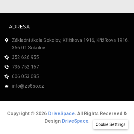
ADRESA
Základní škola Sokolov, Křižíkova 1916, Křižíkova 1916,
356 01 Sokolov
352 626 955
736 752 167
606 053 085
info@zs8so.cz
Copyright © 2026
DriveSpace
. All Rights Reserved &
Design
DriveSpace
.
Cookie Settings