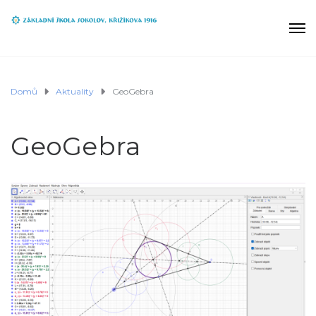
Domů
Aktuality
GeoGebra
GeoGebra