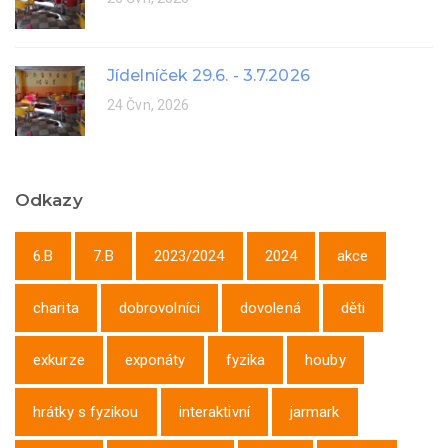
Jídelníček 29.6. - 3.7.2026
24 Čvn, 2026
Odkazy
6.B
7.B
2023/2024
2024
akce
charita
dobrovolníci
dovolená
děti
exkurze
exponáty
fyzika
houby
hrátky s fyzikou
interaktivní
jarmark