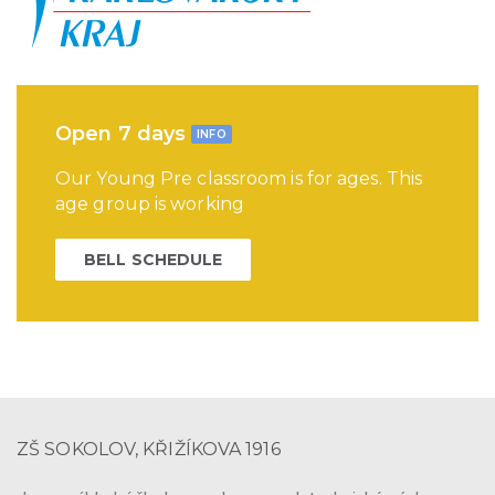
Open 7 days
INFO
Our Young Pre classroom is for ages. This
age group is working
BELL SCHEDULE
ZŠ SOKOLOV, KŘIŽÍKOVA 1916