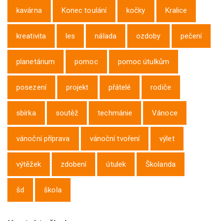
kavárna
Konec toulání
kočky
Kralice
kreativita
les
nálada
ozdoby
pečení
planetárium
pomoc
pomoc útulkům
posezení
projekt
přátelé
rodiče
sbírka
soutěž
techmánie
Vánoce
vánoční příprava
vánoční tvoření
výlet
výtěžek
zdobení
útulek
Školanda
šd
škola