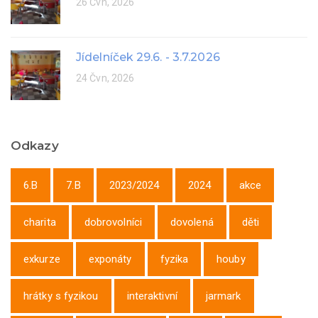
26 Čvn, 2026
Jídelníček 29.6. - 3.7.2026
24 Čvn, 2026
Odkazy
6.B
7.B
2023/2024
2024
akce
charita
dobrovolníci
dovolená
děti
exkurze
exponáty
fyzika
houby
hrátky s fyzikou
interaktivní
jarmark