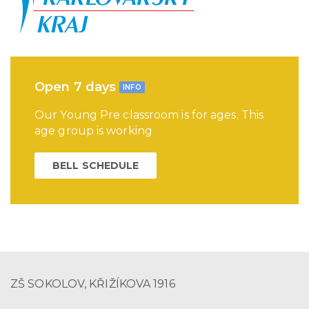
Open 7 days
INFO
Our Young Pre classroom is for ages. This
age group is working
BELL SCHEDULE
ZŠ SOKOLOV, KŘIŽÍKOVA 1916