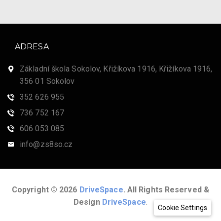
ADRESA
Základní škola Sokolov, Křižíkova 1916, Křižíkova 1916,
356 01 Sokolov
352 626 955
736 752 167
606 053 085
info@zs8so.cz
Copyright © 2026
DriveSpace
. All Rights Reserved &
Design
DriveSpace
.
Cookie Settings