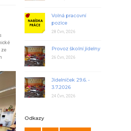
Volná pracovní
pozice
28 Čvn, 2026
s
mické
Provoz školní jídelny
m ze
m
26 Čvn, 2026
Jídelníček 29.6. -
3.7.2026
24 Čvn, 2026
Odkazy