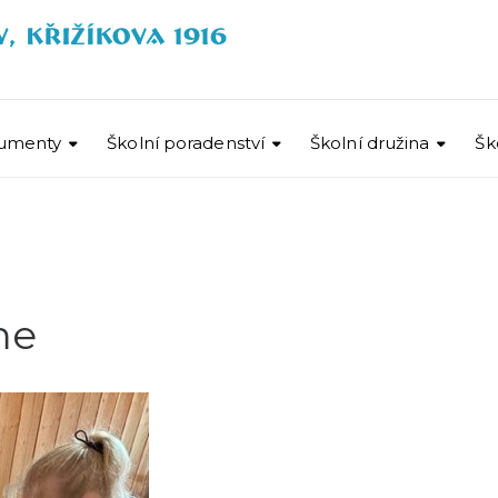
umenty
Školní poradenství
Školní družina
Šk
me