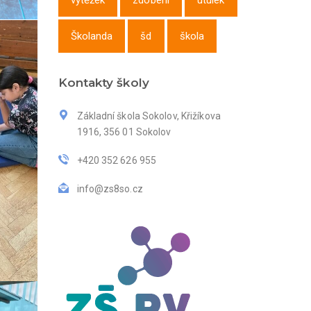
výtěžek
zdobení
útulek
Školanda
šd
škola
Kontakty školy
Základní škola Sokolov, Křižíkova
1916, 356 01 Sokolov
+420 352 626 955
info@zs8so.cz