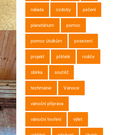
nálada
ozdoby
pečení
planetárium
pomoc
pomoc útulkům
posezení
projekt
přátelé
rodiče
sbírka
soutěž
techmánie
Vánoce
vánoční příprava
vánoční tvoření
výlet