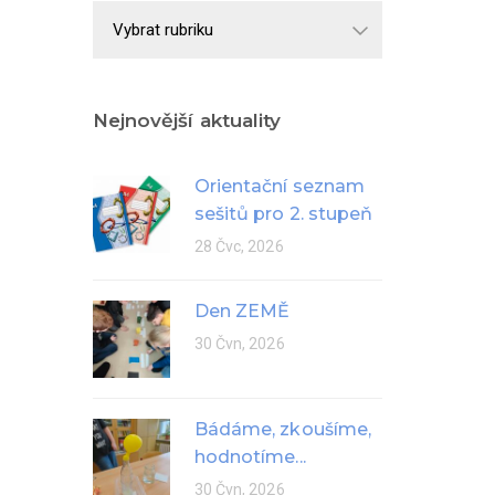
Školní
rok
Nejnovější aktuality
Orientační seznam
sešitů pro 2. stupeň
28 Čvc, 2026
Den ZEMĚ
30 Čvn, 2026
Bádáme, zkoušíme,
hodnotíme...
30 Čvn, 2026