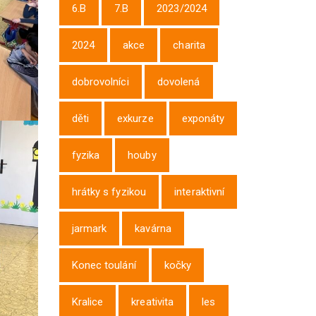
6.B
7.B
2023/2024
2024
akce
charita
dobrovolníci
dovolená
děti
exkurze
exponáty
fyzika
houby
hrátky s fyzikou
interaktivní
jarmark
kavárna
Konec toulání
kočky
Kralice
kreativita
les