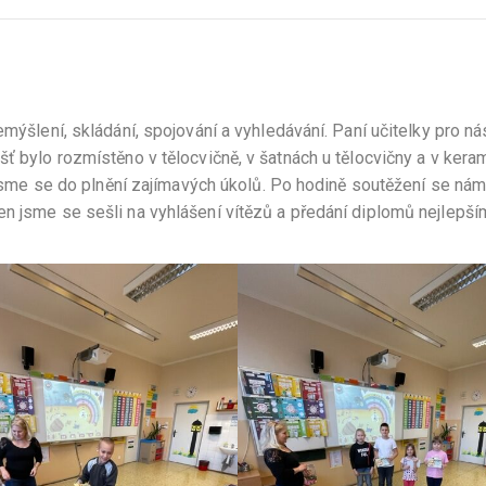
emýšlení, skládání, spojování a vyhledávání. Paní učitelky pro ná
šť bylo rozmístěno v tělocvičně, v šatnách u tělocvičny a v kera
i jsme se do plnění zajímavých úkolů. Po hodině soutěžení se ná
n jsme se sešli na vyhlášení vítězů a předání diplomů nejlepší