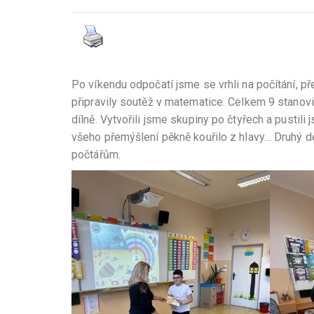
Po víkendu odpočatí jsme se vrhli na počítání, př
připravily soutěž v matematice. Celkem 9 stanovi
dílně. Vytvořili jsme skupiny po čtyřech a pustil
všeho přemýšlení pěkně kouřilo z hlavy… Druhý de
počtářům.