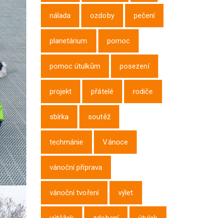
nálada
ozdoby
pečení
planetárium
pomoc
pomoc útulkům
posezení
projekt
přátelé
rodiče
sbírka
soutěž
techmánie
Vánoce
vánoční příprava
vánoční tvoření
výlet