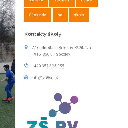
výtěžek
zdobení
útulek
Školanda
šd
škola
Kontakty školy
Základní škola Sokolov, Křižíkova
1916, 356 01 Sokolov
+420 352 626 955
info@zs8so.cz