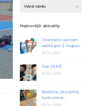
Školní
rok
Nejnovější aktuality
Orientační seznam
sešitů pro 2. stupeň
28 Čvc, 2026
Den ZEMĚ
30 Čvn, 2026
Bádáme, zkoušíme,
hodnotíme...
30 Čvn, 2026