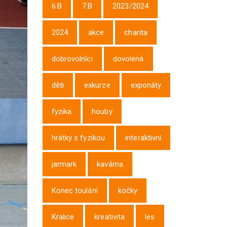
6.B
7.B
2023/2024
2024
akce
charita
dobrovolníci
dovolená
děti
exkurze
exponáty
fyzika
houby
hrátky s fyzikou
interaktivní
jarmark
kavárna
Konec toulání
kočky
Kralice
kreativita
les