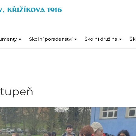
umenty
Školní poradenství
Školní družina
Šk
stupeň