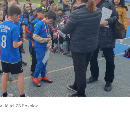
or
Učitel ZŠ Sokolov