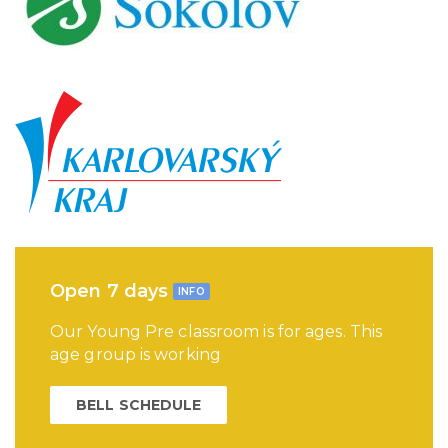
Open 7 days
INFO
Our Young Pre classroom is for ages. This
age group is working
BELL SCHEDULE