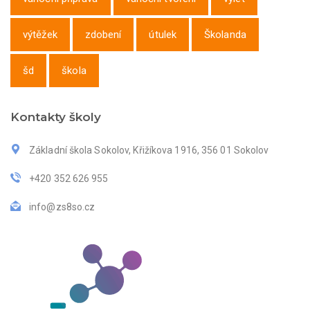
výtěžek
zdobení
útulek
Školanda
šd
škola
Kontakty školy
Základní škola Sokolov, Křižíkova 1916, 356 01 Sokolov
+420 352 626 955
info@zs8so.cz