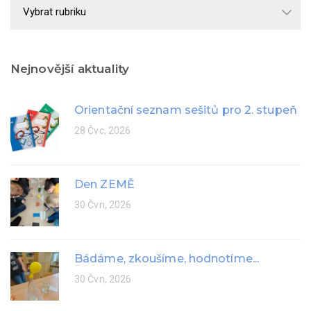
Školní
rok
Nejnovější aktuality
Orientační seznam sešitů pro 2. stupeň
28 Čvc, 2026
Den ZEMĚ
30 Čvn, 2026
Bádáme, zkoušíme, hodnotíme...
30 Čvn, 2026