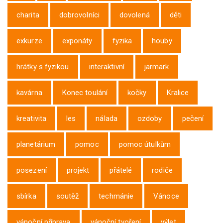
charita
dobrovolníci
dovolená
děti
exkurze
exponáty
fyzika
houby
hrátky s fyzikou
interaktivní
jarmark
kavárna
Konec toulání
kočky
Kralice
kreativita
les
nálada
ozdoby
pečení
planetárium
pomoc
pomoc útulkům
posezení
projekt
přátelé
rodiče
sbírka
soutěž
techmánie
Vánoce
vánoční příprava
vánoční tvoření
výlet