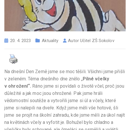
20. 4. 2023
Aktuality
Autor
Učitel ZŠ Sokolov
Na dnešní Den Země jsme se moc těšili. Všichni jsme přišli
v zeleném. Téma dnešního dne znělo „
Pilné včelky
v ohrožení“.
Ráno jsme si povídali o životě včel, proč jsou
důležité a jak moc jsou ohrožené. Pak jsme hráli
vědomostní soutěže a vytvořili jsme si úl a včely, které
jsme si nalepili na dveře. Když jsme měli vše hotové, šli
jsme se projít na školní zahradu, kde jsme měli za úkol najít
na květinách včely a vyfotit je. Bohužel bylo chladno a
včeličky byly schované, ale čmeláci se osmělili a vylétli,