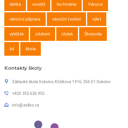
sbírka
soutěž
techmánie
Vánoce
vánoční příprava
vánoční tvoření
výlet
výtěžek
zdobení
útulek
Školanda
šd
škola
Kontakty školy
Základní škola Sokolov, Křižíkova 1916, 356 01 Sokolov
+420 352 626 955
info@zs8so.cz