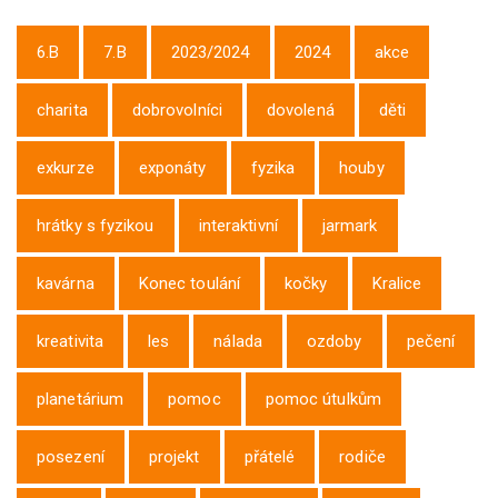
6.B
7.B
2023/2024
2024
akce
charita
dobrovolníci
dovolená
děti
exkurze
exponáty
fyzika
houby
hrátky s fyzikou
interaktivní
jarmark
kavárna
Konec toulání
kočky
Kralice
kreativita
les
nálada
ozdoby
pečení
planetárium
pomoc
pomoc útulkům
posezení
projekt
přátelé
rodiče