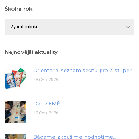
Školní rok
Školní
rok
Nejnovější aktuality
Orientační seznam sešitů pro 2. stupeň
28 Čvc, 2026
Den ZEMĚ
30 Čvn, 2026
Bádáme, zkoušíme, hodnotíme...