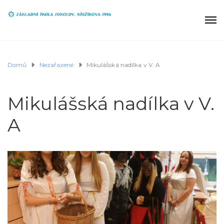
Domů
Nezařazené
Mikulášská nadílka v V. A
Mikulášská nadílka v V.
A