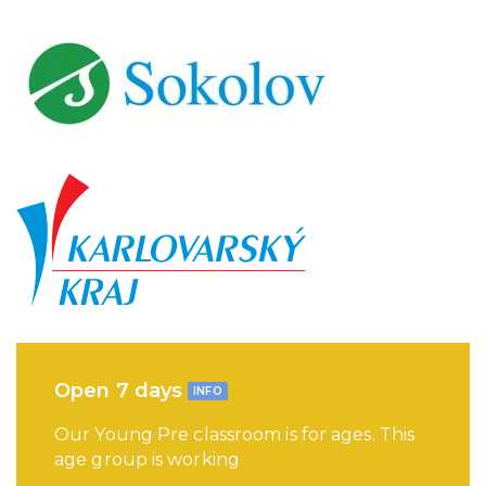
Open 7 days
INFO
Our Young Pre classroom is for ages. This
age group is working