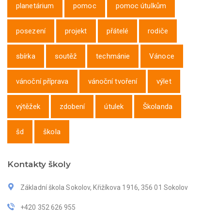
planetárium
pomoc
pomoc útulkům
posezení
projekt
přátelé
rodiče
sbírka
soutěž
techmánie
Vánoce
vánoční příprava
vánoční tvoření
výlet
výtěžek
zdobení
útulek
Školanda
šd
škola
Kontakty školy
Základní škola Sokolov, Křižíkova 1916, 356 01 Sokolov
+420 352 626 955