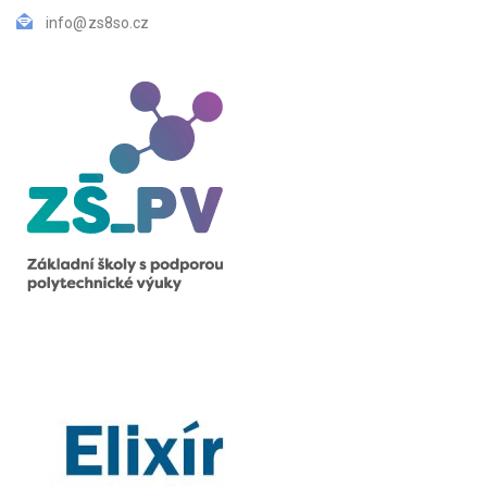
info@zs8so.cz