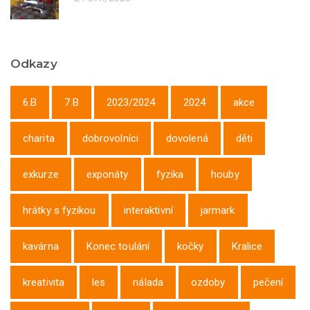
Odkazy
6.B
7.B
2023/2024
2024
akce
charita
dobrovolníci
dovolená
děti
exkurze
exponáty
fyzika
houby
hrátky s fyzikou
interaktivní
jarmark
kavárna
Konec toulání
kočky
Kralice
kreativita
les
nálada
ozdoby
pečení