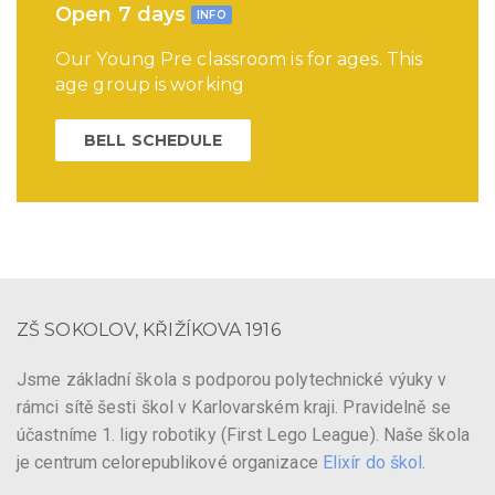
Open 7 days
INFO
Our Young Pre classroom is for ages. This
age group is working
BELL SCHEDULE
ZŠ SOKOLOV, KŘIŽÍKOVA 1916
Jsme základní škola s podporou polytechnické výuky v
rámci sítě šesti škol v Karlovarském kraji. Pravidelně se
účastníme 1. ligy robotiky (First Lego League). Naše škola
je centrum celorepublikové organizace
Elixír do škol
.