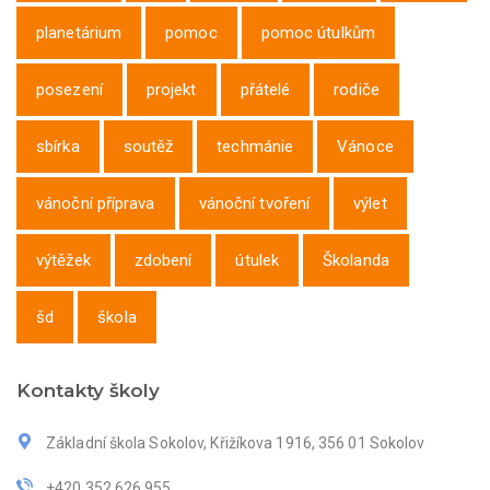
planetárium
pomoc
pomoc útulkům
posezení
projekt
přátelé
rodiče
sbírka
soutěž
techmánie
Vánoce
vánoční příprava
vánoční tvoření
výlet
výtěžek
zdobení
útulek
Školanda
šd
škola
Kontakty školy
Základní škola Sokolov, Křižíkova 1916, 356 01 Sokolov
+420 352 626 955