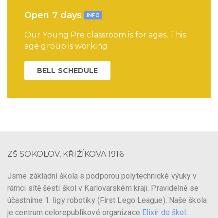
Open 7 days
INFO
Our Young Pre classroom is for ages. This
age group is working
BELL SCHEDULE
ZŠ SOKOLOV, KŘIŽÍKOVA 1916
Jsme základní škola s podporou polytechnické výuky v
rámci sítě šesti škol v Karlovarském kraji. Pravidelně se
účastníme 1. ligy robotiky (First Lego League). Naše škola
je centrum celorepublikové organizace
Elixír do škol
.