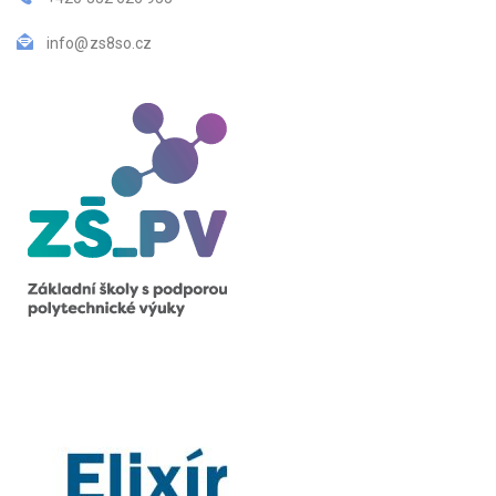
info@zs8so.cz