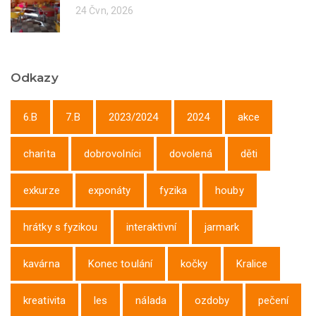
24 Čvn, 2026
Odkazy
6.B
7.B
2023/2024
2024
akce
charita
dobrovolníci
dovolená
děti
exkurze
exponáty
fyzika
houby
hrátky s fyzikou
interaktivní
jarmark
kavárna
Konec toulání
kočky
Kralice
kreativita
les
nálada
ozdoby
pečení