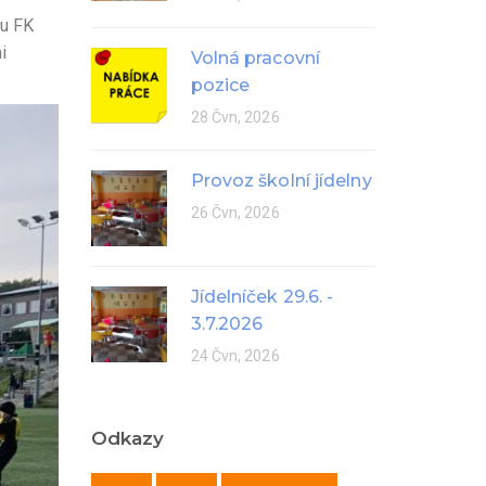
lu FK
i
Volná pracovní
pozice
28 Čvn, 2026
Provoz školní jídelny
26 Čvn, 2026
Jídelníček 29.6. -
3.7.2026
24 Čvn, 2026
Odkazy