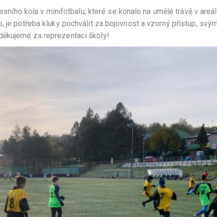
resního kola v minifotbalu, které se konalo na umělé trávě v areá
, je potřeba kluky pochválit za bojovnost a vzorný přístup, svým
děkujeme za reprezentaci školy!