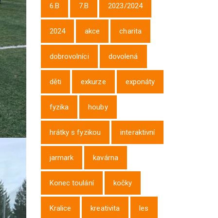
6.B
7.B
2023/2024
2024
akce
charita
dobrovolníci
dovolená
děti
exkurze
exponáty
fyzika
houby
hrátky s fyzikou
interaktivní
jarmark
kavárna
Konec toulání
kočky
Kralice
kreativita
les