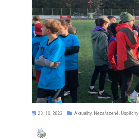
23. 10. 2023
Aktuality
,
Nezařazené
,
Úspěchy