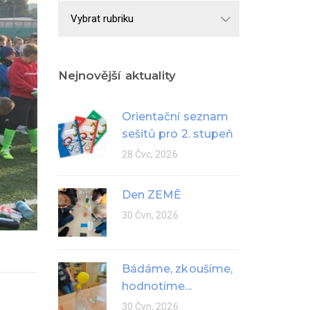
Školní
rok
Nejnovější aktuality
Orientační seznam
sešitů pro 2. stupeň
28 Čvc, 2026
Den ZEMĚ
30 Čvn, 2026
Bádáme, zkoušíme,
hodnotíme...
30 Čvn, 2026