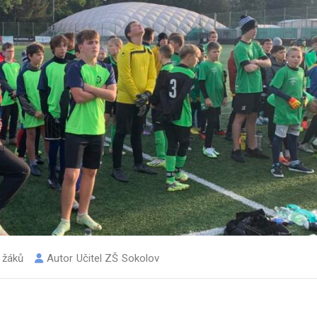
 žáků
Autor
Učitel ZŠ Sokolov