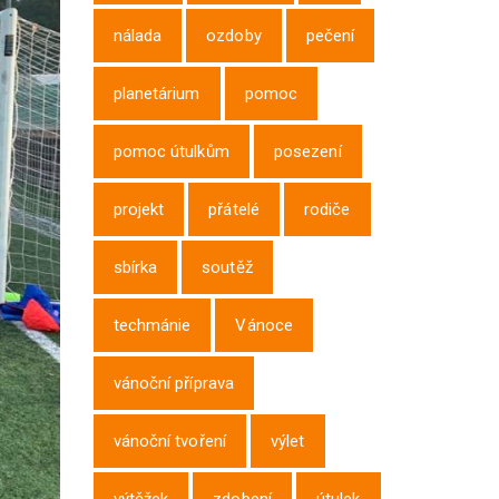
nálada
ozdoby
pečení
planetárium
pomoc
pomoc útulkům
posezení
projekt
přátelé
rodiče
sbírka
soutěž
techmánie
Vánoce
vánoční příprava
vánoční tvoření
výlet