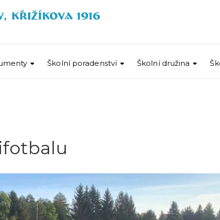
umenty
Školní poradenství
Školní družina
Šk
ifotbalu