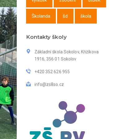
výtěžek
zdobení
útulek
Školanda
šd
škola
Kontakty školy
Základní škola Sokolov, Křižíkova
1916, 356 01 Sokolov
+420 352 626 955
info@zs8so.cz