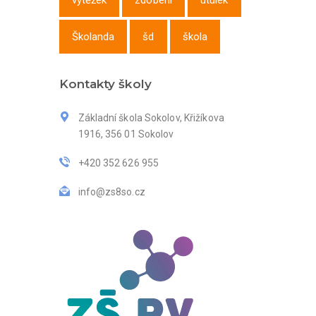
výtěžek
zdobení
útulek
Školanda
šd
škola
Kontakty školy
Základní škola Sokolov, Křižíkova
1916, 356 01 Sokolov
+420 352 626 955
info@zs8so.cz