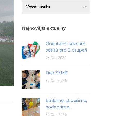
Školní
rok
Nejnovější aktuality
Orientační seznam
sešitů pro 2. stupeň
28 Čvc, 2026
Den ZEMĚ
30 Čvn, 2026
Bádáme, zkoušíme,
hodnotíme...
30 Čvn, 2026