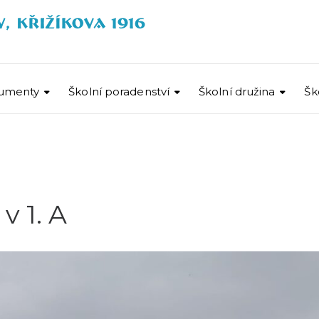
umenty
Školní poradenství
Školní družina
Šk
v 1. A