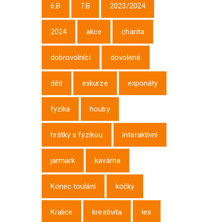
6.B
7.B
2023/2024
2024
akce
charita
dobrovolníci
dovolená
děti
exkurze
exponáty
fyzika
houby
hrátky s fyzikou
interaktivní
jarmark
kavárna
Konec toulání
kočky
Kralice
kreativita
les