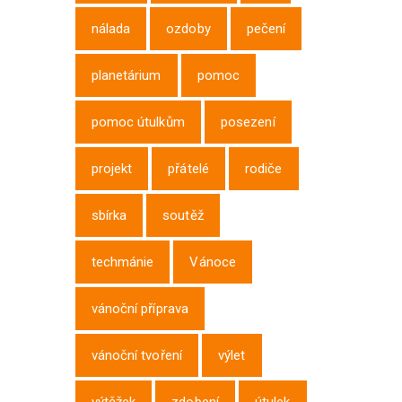
nálada
ozdoby
pečení
planetárium
pomoc
pomoc útulkům
posezení
projekt
přátelé
rodiče
sbírka
soutěž
techmánie
Vánoce
vánoční příprava
vánoční tvoření
výlet