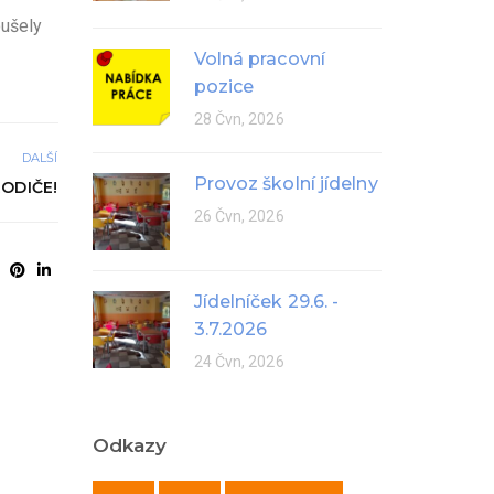
oušely
Volná pracovní
pozice
28 Čvn, 2026
DALŠÍ
Provoz školní jídelny
ODIČE!
26 Čvn, 2026
Jídelníček 29.6. -
3.7.2026
24 Čvn, 2026
Odkazy