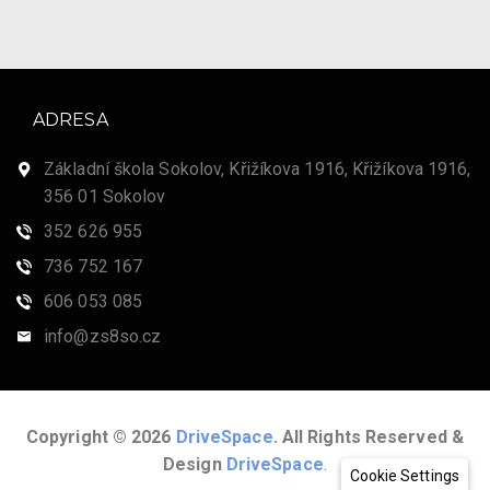
ADRESA
Základní škola Sokolov, Křižíkova 1916, Křižíkova 1916,
356 01 Sokolov
352 626 955
736 752 167
606 053 085
info@zs8so.cz
Copyright © 2026
DriveSpace
. All Rights Reserved &
Design
DriveSpace
.
Cookie Settings