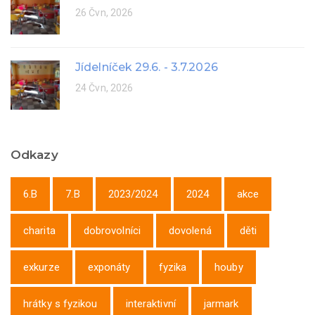
26 Čvn, 2026
Jídelníček 29.6. - 3.7.2026
24 Čvn, 2026
Odkazy
6.B
7.B
2023/2024
2024
akce
charita
dobrovolníci
dovolená
děti
exkurze
exponáty
fyzika
houby
hrátky s fyzikou
interaktivní
jarmark