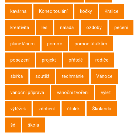
kavárna
Konec toulání
kočky
Kralice
kreativita
les
nálada
ozdoby
pečení
planetárium
pomoc
pomoc útulkům
posezení
projekt
přátelé
rodiče
sbírka
soutěž
techmánie
Vánoce
vánoční příprava
vánoční tvoření
výlet
výtěžek
zdobení
útulek
Školanda
šd
škola