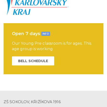
Open 7 days
INFO
Our Young Pre classroom is for ages. This
age group is working
BELL SCHEDULE
ZŠ SOKOLOV, KŘIŽÍKOVA 1916