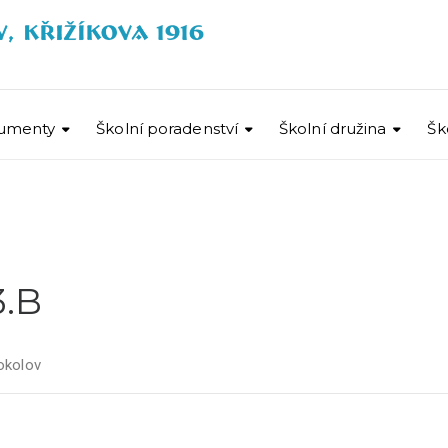
umenty
Školní poradenství
Školní družina
Šk
3.B
okolov