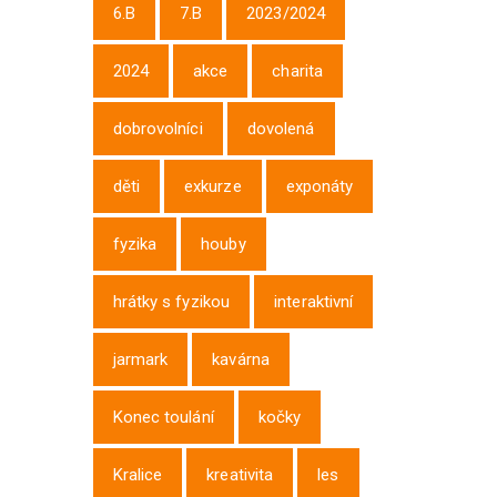
6.B
7.B
2023/2024
2024
akce
charita
dobrovolníci
dovolená
děti
exkurze
exponáty
fyzika
houby
hrátky s fyzikou
interaktivní
jarmark
kavárna
Konec toulání
kočky
Kralice
kreativita
les