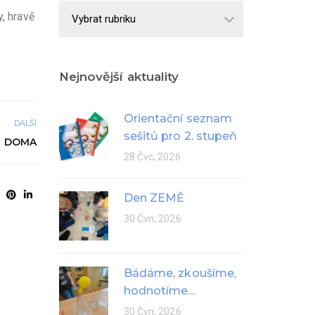
Školní
, hravě
rok
Nejnovější aktuality
Orientační seznam
DALŠÍ
sešitů pro 2. stupeň
E DOMA
28 Čvc, 2026
Den ZEMĚ
30 Čvn, 2026
Bádáme, zkoušíme,
hodnotíme...
30 Čvn, 2026