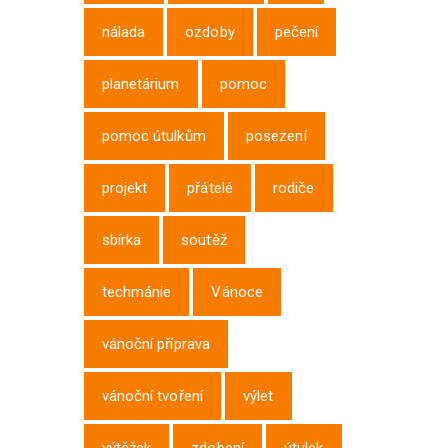
nálada
ozdoby
pečení
planetárium
pomoc
pomoc útulkům
posezení
projekt
přátelé
rodiče
sbírka
soutěž
techmánie
Vánoce
vánoční příprava
vánoční tvoření
výlet