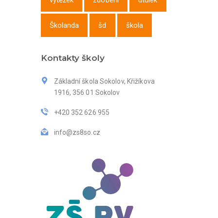
výtěžek
zdobení
útulek
Školanda
šd
škola
Kontakty školy
Základní škola Sokolov, Křižíkova
1916, 356 01 Sokolov
+420 352 626 955
info@zs8so.cz