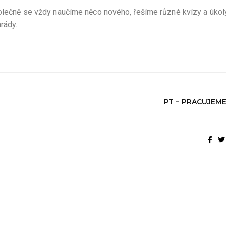
polečně se vždy naučíme něco nového, řešíme různé kvízy a úkoly
rády.
PT – PRACUJEM