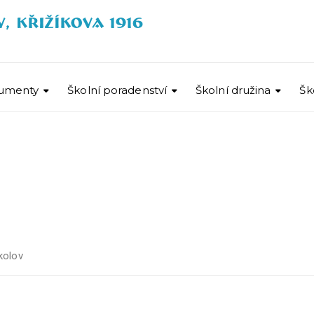
umenty
Školní poradenství
Školní družina
Šk
kolov