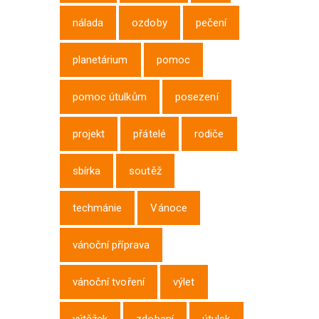
nálada
ozdoby
pečení
planetárium
pomoc
pomoc útulkům
posezení
projekt
přátelé
rodiče
sbírka
soutěž
techmánie
Vánoce
vánoční příprava
vánoční tvoření
výlet