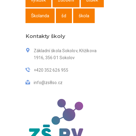
výtěžek
zdobení
útulek
Školanda
šd
škola
Kontakty školy
Základní škola Sokolov, Křižíkova
1916, 356 01 Sokolov
+420 352 626 955
info@zs8so.cz