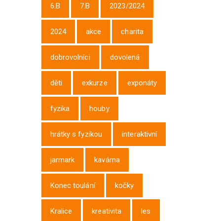
6.B
7.B
2023/2024
2024
akce
charita
dobrovolníci
dovolená
děti
exkurze
exponáty
fyzika
houby
hrátky s fyzikou
interaktivní
jarmark
kavárna
Konec toulání
kočky
Kralice
kreativita
les