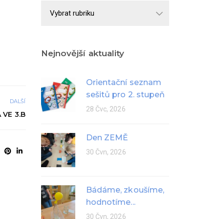
Školní
rok
Nejnovější aktuality
Orientační seznam
sešitů pro 2. stupeň
DALŠÍ
28 Čvc, 2026
 VE 3.B
Den ZEMĚ
30 Čvn, 2026
Bádáme, zkoušíme,
hodnotíme...
30 Čvn, 2026