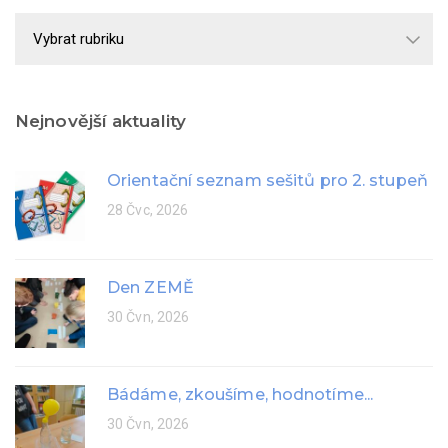
Školní
rok
Nejnovější aktuality
Orientační seznam sešitů pro 2. stupeň
28 Čvc, 2026
Den ZEMĚ
30 Čvn, 2026
Bádáme, zkoušíme, hodnotíme...
30 Čvn, 2026