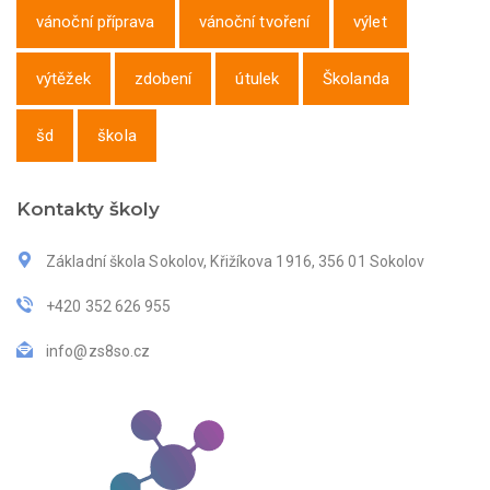
vánoční příprava
vánoční tvoření
výlet
výtěžek
zdobení
útulek
Školanda
šd
škola
Kontakty školy
Základní škola Sokolov, Křižíkova 1916, 356 01 Sokolov
+420 352 626 955
info@zs8so.cz