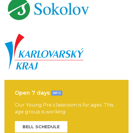
Open 7 days
INFO
Our Young Pre classroom is for ages. This
age group is working
BELL SCHEDULE