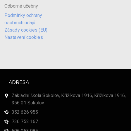
Odborné učebny
Podmínky ochrany
osobních údajů
Zásady cookies (EU)
Nastavení cookies
ADRESA
Základní škola Sokolov, Křižíkova 1916, Křižíkova 1916,
356 01 Sokolov
352 626 955
736 752 167
606 053 085