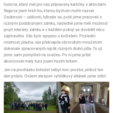
historie, který měl pro nás připraveny kartičky s aktivitami.
Nejprve jsem hráli hru, kterou bychom mohli nazvat
Osobnosti – události, hýbejte se, poté jsme pracovali s
různými podobiznami zámku, následně jsme měli možnost
projít interiéry zámku a v každém pokoji se dovědět něco
zajímavého. Vše bylo spojeno s knížetem. Poslední
místnost, jídelna, nás překvapila obrovským množstvím
dokonale zpracovaných replik různých druhů jídla. To už
jsme sami pomýšleli na svačinu. Po ní jsme ještě
absolvovali malý kurz psaní husím brkem.
Jen na procházku bohužel nebyl moc prostor, jelikož ten
den pršelo. Ovšem alespoň vyhlídkový altánek jsme stihli.