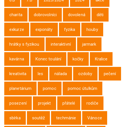
6.B
7.B
2023/2024
2024
akce
charita
dobrovolníci
dovolená
děti
exkurze
exponáty
fyzika
houby
hrátky s fyzikou
interaktivní
jarmark
kavárna
Konec toulání
kočky
Kralice
kreativita
les
nálada
ozdoby
pečení
planetárium
pomoc
pomoc útulkům
posezení
projekt
přátelé
rodiče
sbírka
soutěž
techmánie
Vánoce