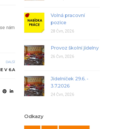
Volná pracovní
pozice
k se nám
28 Čvn, 2026
Provoz školní jídelny
26 Čvn, 2026
DALŠÍ
 V 6.A
Jídelníček 29.6. -
3.7.2026
24 Čvn, 2026
Odkazy