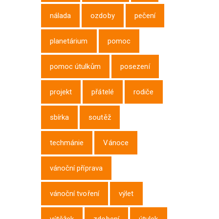
nálada
ozdoby
pečení
planetárium
pomoc
pomoc útulkům
posezení
projekt
přátelé
rodiče
sbírka
soutěž
techmánie
Vánoce
vánoční příprava
vánoční tvoření
výlet