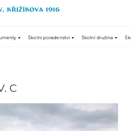
umenty
Školní poradenství
Školní družina
Šk
V. C