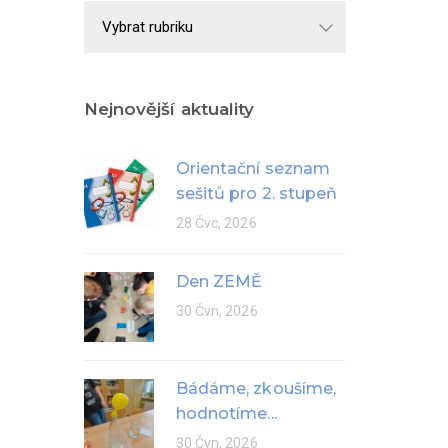
Školní
rok
Nejnovější aktuality
Orientační seznam
sešitů pro 2. stupeň
28 Čvc, 2026
Den ZEMĚ
30 Čvn, 2026
Bádáme, zkoušíme,
hodnotíme...
30 Čvn, 2026