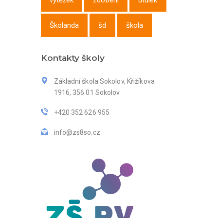
výtěžek
zdobení
útulek
Školanda
šd
škola
Kontakty školy
Základní škola Sokolov, Křižíkova
1916, 356 01 Sokolov
+420 352 626 955
info@zs8so.cz