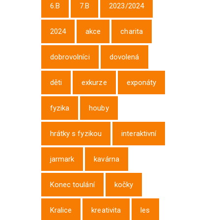
6.B
7.B
2023/2024
2024
akce
charita
dobrovolníci
dovolená
děti
exkurze
exponáty
fyzika
houby
hrátky s fyzikou
interaktivní
jarmark
kavárna
Konec toulání
kočky
Kralice
kreativita
les