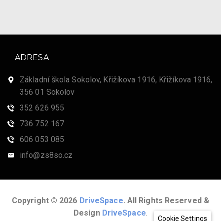
ADRESA
Základní škola Sokolov, Křižíkova 1916, Křižíkova 1916,
356 01 Sokolov
352 626 955
736 752 167
606 053 085
info@zs8so.cz
Copyright © 2026
DriveSpace
. All Rights Reserved &
Design
DriveSpace
.
Cookie Settings