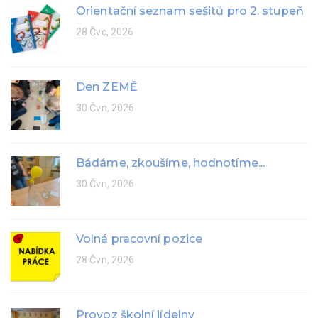
Orientační seznam sešitů pro 2. stupeň
28 Čvc, 2026
Den ZEMĚ
30 Čvn, 2026
Bádáme, zkoušíme, hodnotíme...
30 Čvn, 2026
Volná pracovní pozice
28 Čvn, 2026
Provoz školní jídelny