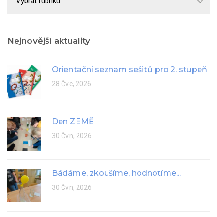
rok
Nejnovější aktuality
Orientační seznam sešitů pro 2. stupeň
28 Čvc, 2026
Den ZEMĚ
30 Čvn, 2026
Bádáme, zkoušíme, hodnotíme...
30 Čvn, 2026