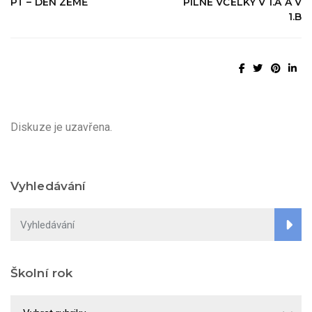
PT – DEN ZEMĚ
PILNÉ VČELKY V 1.A A V
1.B
Diskuze je uzavřena.
Vyhledávání
Školní rok
Školní