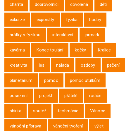
charita
dobrovolníci
dovolená
děti
exkurze
exponáty
fyzika
houby
hrátky s fyzikou
interaktivní
jarmark
kavárna
Konec toulání
kočky
Kralice
kreativita
les
nálada
ozdoby
pečení
planetárium
pomoc
pomoc útulkům
posezení
projekt
přátelé
rodiče
sbírka
soutěž
techmánie
Vánoce
vánoční příprava
vánoční tvoření
výlet