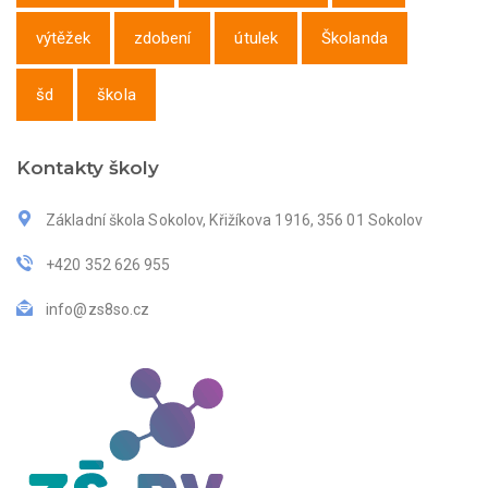
výtěžek
zdobení
útulek
Školanda
šd
škola
Kontakty školy
Základní škola Sokolov, Křižíkova 1916, 356 01 Sokolov
+420 352 626 955
info@zs8so.cz