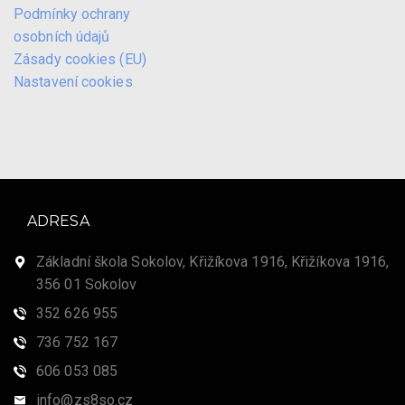
Podmínky ochrany
osobních údajů
Zásady cookies (EU)
Nastavení cookies
ADRESA
Základní škola Sokolov, Křižíkova 1916, Křižíkova 1916,
356 01 Sokolov
352 626 955
736 752 167
606 053 085
info@zs8so.cz