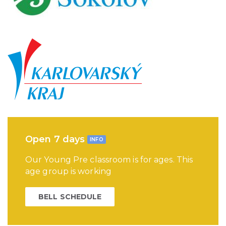
Open 7 days
INFO
Our Young Pre classroom is for ages. This
age group is working
BELL SCHEDULE