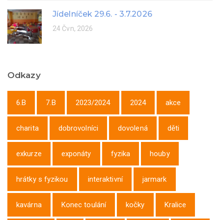
Jídelníček 29.6. - 3.7.2026
24 Čvn, 2026
Odkazy
6.B
7.B
2023/2024
2024
akce
charita
dobrovolníci
dovolená
děti
exkurze
exponáty
fyzika
houby
hrátky s fyzikou
interaktivní
jarmark
kavárna
Konec toulání
kočky
Kralice