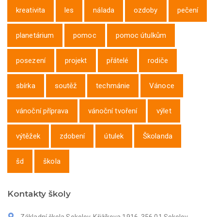
kreativita
les
nálada
ozdoby
pečení
planetárium
pomoc
pomoc útulkům
posezení
projekt
přátelé
rodiče
sbírka
soutěž
techmánie
Vánoce
vánoční příprava
vánoční tvoření
výlet
výtěžek
zdobení
útulek
Školanda
šd
škola
Kontakty školy