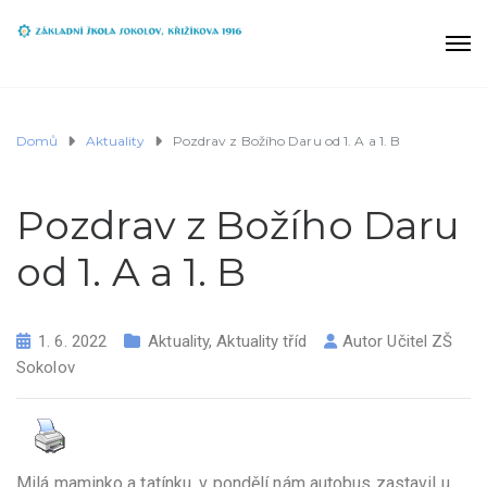
Domů
Aktuality
Pozdrav z Božího Daru od 1. A a 1. B
Pozdrav z Božího Daru
od 1. A a 1. B
1. 6. 2022
Aktuality
,
Aktuality tříd
Autor
Učitel ZŠ
Sokolov
Milá maminko a tatínku, v pondělí nám autobus zastavil u