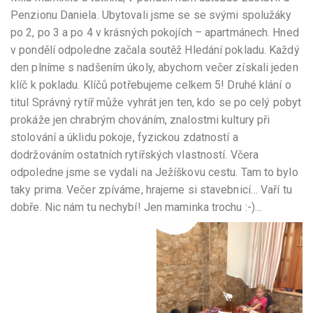
Penzionu Daniela. Ubytovali jsme se se svými spolužáky
po 2, po 3 a po 4 v krásných pokojích – apartmánech. Hned
v pondělí odpoledne začala soutěž Hledání pokladu. Každý
den plníme s nadšením úkoly, abychom večer získali jeden
klíč k pokladu. Klíčů potřebujeme celkem 5! Druhé klání o
titul Správný rytíř může vyhrát jen ten, kdo se po celý pobyt
prokáže jen chrabrým chováním, znalostmi kultury při
stolování a úklidu pokoje, fyzickou zdatností a
dodržováním ostatních rytířských vlastností. Včera
odpoledne jsme se vydali na Ježíškovu cestu. Tam to bylo
taky prima. Večer zpíváme, hrajeme si stavebnicí… Vaří tu
dobře. Nic nám tu nechybí! Jen maminka trochu :-)…