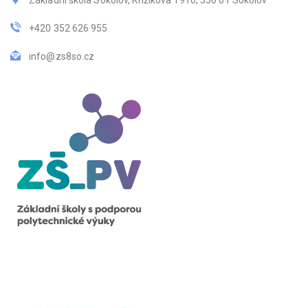
Základní škola Sokolov, Křižíkova 1916, 356 01 Sokolov
+420 352 626 955
info@zs8so.cz