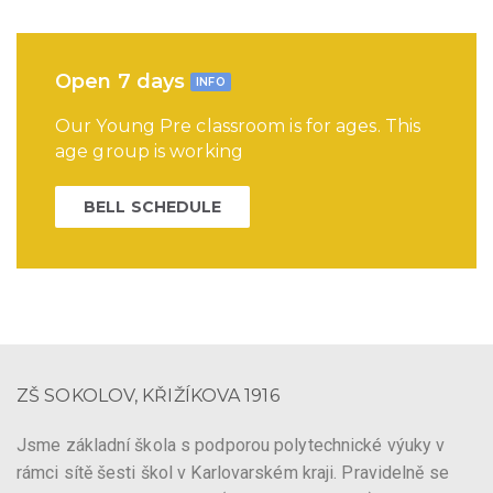
Open 7 days
INFO
Our Young Pre classroom is for ages. This
age group is working
BELL SCHEDULE
ZŠ SOKOLOV, KŘIŽÍKOVA 1916
Jsme základní škola s podporou polytechnické výuky v
rámci sítě šesti škol v Karlovarském kraji. Pravidelně se