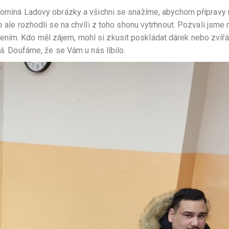
ipomíná Ladovy obrázky a všichni se snažíme, abychom přípravy 
e ale rozhodli se na chvíli z toho shonu vytrhnout. Pozvali jsme 
ním. Kdo měl zájem, mohl si zkusit poskládat dárek nebo zvířá
ná. Doufáme, že se Vám u nás líbilo.