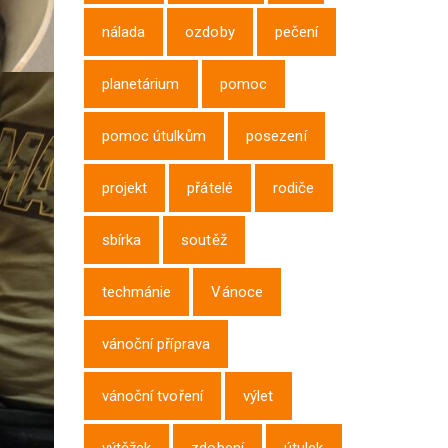
nálada
ozdoby
pečení
planetárium
pomoc
pomoc útulkům
posezení
projekt
přátelé
rodiče
sbírka
soutěž
techmánie
Vánoce
vánoční příprava
vánoční tvoření
výlet