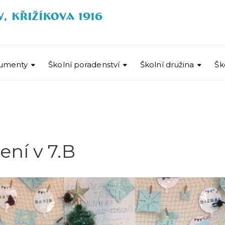
umenty
Školní poradenství
Školní družina
Šk
ní v 7.B