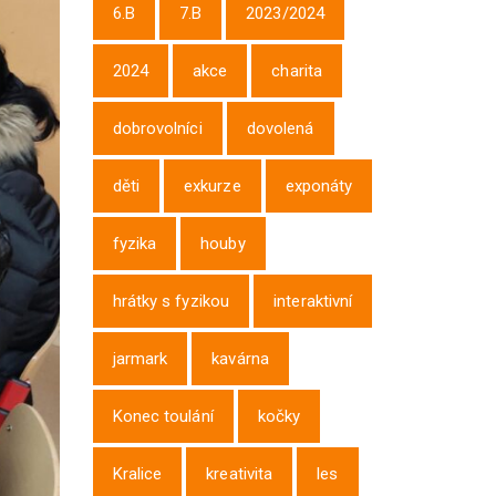
6.B
7.B
2023/2024
2024
akce
charita
dobrovolníci
dovolená
děti
exkurze
exponáty
fyzika
houby
hrátky s fyzikou
interaktivní
jarmark
kavárna
Konec toulání
kočky
Kralice
kreativita
les