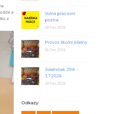
na
rodiče a
Volná pracovní
tko z
pozice
28 Čvn, 2026
Provoz školní jídelny
26 Čvn, 2026
Jídelníček 29.6. -
3.7.2026
24 Čvn, 2026
Odkazy