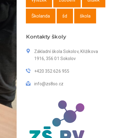
výtěžek
zdobení
útulek
Školanda
šd
škola
Kontakty školy
Základní škola Sokolov, Křižíkova
1916, 356 01 Sokolov
+420 352 626 955
info@zs8so.cz