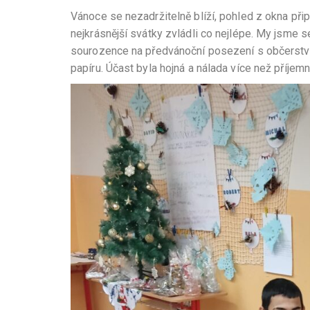
Vánoce se nezadržitelně blíží, pohled z okna př
nejkrásnější svátky zvládli co nejlépe. My jsme s
sourozence na předvánoční posezení s občerstve
papíru. Účast byla hojná a nálada více než příjem