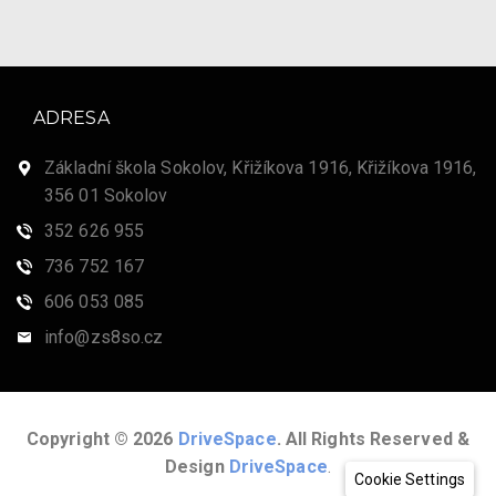
ADRESA
Základní škola Sokolov, Křižíkova 1916, Křižíkova 1916,
356 01 Sokolov
352 626 955
736 752 167
606 053 085
info@zs8so.cz
Copyright © 2026
DriveSpace
. All Rights Reserved &
Design
DriveSpace
.
Cookie Settings