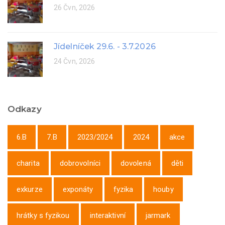
26 Čvn, 2026
Jídelníček 29.6. - 3.7.2026
24 Čvn, 2026
Odkazy
6.B
7.B
2023/2024
2024
akce
charita
dobrovolníci
dovolená
děti
exkurze
exponáty
fyzika
houby
hrátky s fyzikou
interaktivní
jarmark