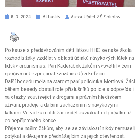
8. 3. 2024
Aktuality
Autor
Učitel ZŠ Sokolov
Po kauze s předávkováním dětí látkou HHC se naše škola
rozhodla žáky vzdělat v oblasti účinků návykových látek na
lidský organismus. Pan Kadeřábek žákům vysvětlil v čem
spočívá nebezpečnost kanabinoidů a kofeinu.
Další besedu měla na starost paní policistka Mertlová. Žáci
během besedy dostali role příslušníků policie a odpovídali
na otázky související s drogami a právním hlediskem
užívání, prodeje a dalším zacházením s návykovými
látkami. Ve videu mohli žáci vidět závislost od počátku až
do nepříjemného konce.
Přejeme našim žákům, aby se se závislostí nikdy nemuseli
potýkat a děkujeme přednášejícím za jejich otevřenost,