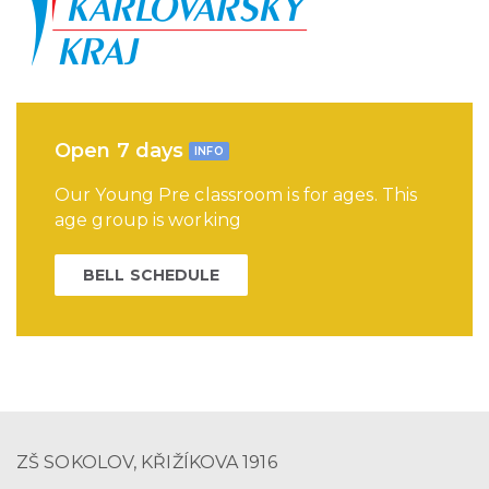
Open 7 days
INFO
Our Young Pre classroom is for ages. This
age group is working
BELL SCHEDULE
ZŠ SOKOLOV, KŘIŽÍKOVA 1916