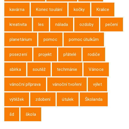
kavárna
Konec toulání
kočky
Kralice
kreativita
les
nálada
ozdoby
pečení
planetárium
pomoc
pomoc útulkům
posezení
projekt
přátelé
rodiče
sbírka
soutěž
techmánie
Vánoce
vánoční příprava
vánoční tvoření
výlet
výtěžek
zdobení
útulek
Školanda
šd
škola