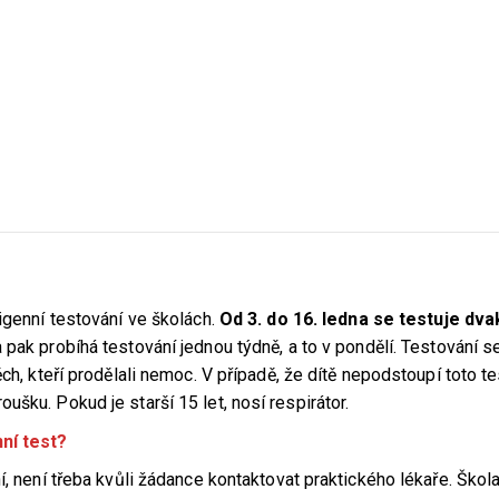
igenní testování ve školách.
Od 3. do 16. ledna se testuje dva
a pak probíhá testování jednou týdně, a to v pondělí. Testování s
ch, kteří prodělali nemoc. V případě, že dítě nepodstoupí toto te
šku. Pokud je starší 15 let, nosí respirátor.
nní test?
í, není třeba kvůli žádance kontaktovat praktického lékaře. Škol