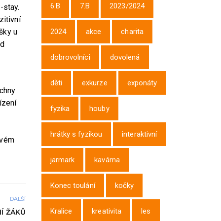
6.B
7.B
2023/2024
-stay.
itivní
ušky u
2024
akce
charita
od
dobrovolníci
dovolená
děti
exkurze
exponáty
echny
ízení
fyzika
houby
hrátky s fyzikou
interaktivní
ovém
jarmark
kavárna
Konec toulání
kočky
DALŠÍ
Kralice
kreativita
les
Í ŽÁKŮ