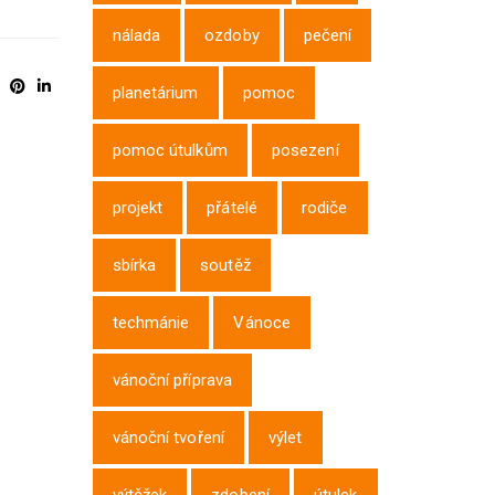
nálada
ozdoby
pečení
planetárium
pomoc
pomoc útulkům
posezení
projekt
přátelé
rodiče
sbírka
soutěž
techmánie
Vánoce
vánoční příprava
vánoční tvoření
výlet