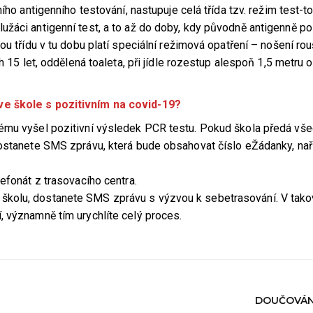
ího antigenního testování, nastupuje celá třída tzv. režim test-to
žáci antigenní test, a to až do doby, kdy původně antigenně poz
ou třídu v tu dobu platí speciální režimová opatření – nošení ro
h 15 let, oddělená toaleta, při jídle rozestup alespoň 1,5 metru 
ve škole s pozitivním na covid-19?
rému vyšel pozitivní výsledek PCR testu. Pokud škola předá vš
dostanete SMS zprávu, která bude obsahovat číslo eŽádanky, nař
efonát z trasovacího centra.
školu, dostanete SMS zprávu s výzvou k sebetrasování. V tak
, významně tím urychlíte celý proces.
DOUČOVÁN