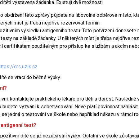
těti vystavena žádanka. Existují dvě možnost
i:
 obdržení této zprávy půjdete na libovolné odběrové místo, kt
rých míst je třeba nejdříve rezervovat termín.
ozitivním výsledku antigenního testu. Toto potvrzení donesete 
testy na základě žádanky. U některých míst je třeba nejdříve re
ení certifikátem použitelným pro přístup ke službám a akcím neb
https://crs.uzis.cz
dítě se vrací do běžné výuky.
ní?
vní, kontaktujte praktického lékaře pro děti a dorost. Následně 
 budete vyzváni k sebetrasování. Nově platí povinnost nahlásit
 se jedná o testování ve škole nebo například nákazu v rámci ro
 antigenní test?
zitivní dítě se již nezúčastní výuky. Ostatní ve škole zůstávají