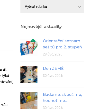
Školní
rok
Nejnovější aktuality
Orientační seznam
sešitů pro 2. stupeň
28 Čvc, 2026
Den ZEMĚ
krát
e týká
30 Čvn, 2026
stování,
Bádáme, zkoušíme,
hodnotíme...
a vás
30 Čvn, 2026