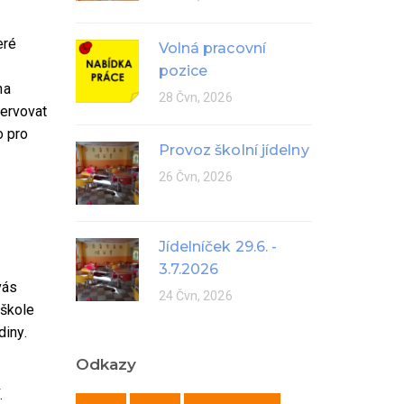
eré
Volná pracovní
pozice
na
28 Čvn, 2026
zervovat
o pro
Provoz školní jídelny
26 Čvn, 2026
Jídelníček 29.6. -
3.7.2026
vás
24 Čvn, 2026
 škole
diny.
Odkazy
.