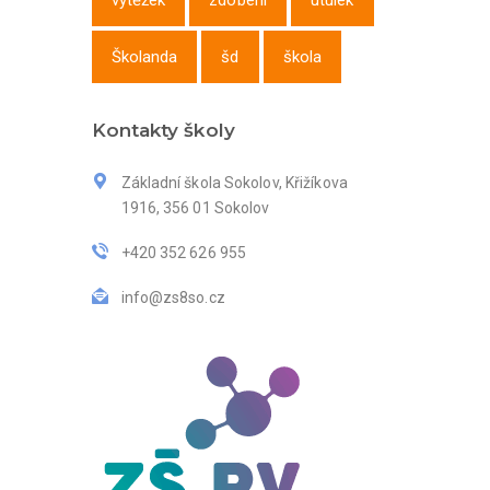
výtěžek
zdobení
útulek
Školanda
šd
škola
Kontakty školy
Základní škola Sokolov, Křižíkova
1916, 356 01 Sokolov
+420 352 626 955
info@zs8so.cz