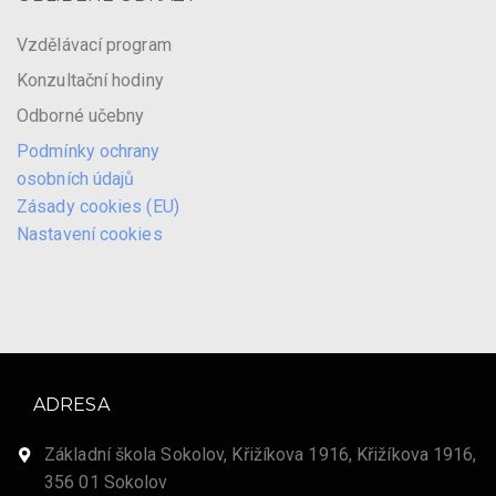
Vzdělávací program
Konzultační hodiny
Odborné učebny
Podmínky ochrany
osobních údajů
Zásady cookies (EU)
Nastavení cookies
ADRESA
Základní škola Sokolov, Křižíkova 1916, Křižíkova 1916,
356 01 Sokolov