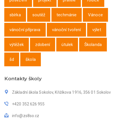
sbírka
soutěž
techmánie
Vánoce
vánoční příprava
vánoční tvoření
výlet
výtěžek
zdobení
útulek
Školanda
šd
škola
Kontakty školy
Základní škola Sokolov, Křižíkova 1916, 356 01 Sokolov
+420 352 626 955
info@zs8so.cz