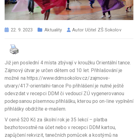
22. 9. 2023
Aktuality
Autor
Učitel ZŠ Sokolov
Již jen poslední 4 místa zbývají v kroužku Orientální tance.
Zájmový útvar je určen dětem od 10 let. Přihlašování je
možné na https://www.ddmsokolov.cz/zajmove-
utvary/417-orientalni-tance Po přihlášení je nutné ještě
odevzdat v recepci DDM či vedoucí ZÚ vygenerovanou
podepsanou písemnou přihlášku, kterou po on-line vyplnění
přihlášky obdržíte e-mailem.
V ceně 520 Kč za školní rok je 35 lekcí – platba
bezhotovostně na účet nebo v recepci DDM kartou,
zapůjčení rekvizit, tanečních pomůcek a kostýmů na