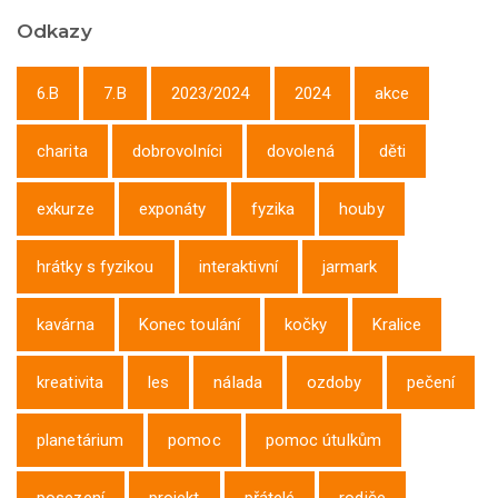
Odkazy
6.B
7.B
2023/2024
2024
akce
charita
dobrovolníci
dovolená
děti
exkurze
exponáty
fyzika
houby
hrátky s fyzikou
interaktivní
jarmark
kavárna
Konec toulání
kočky
Kralice
kreativita
les
nálada
ozdoby
pečení
planetárium
pomoc
pomoc útulkům
posezení
projekt
přátelé
rodiče