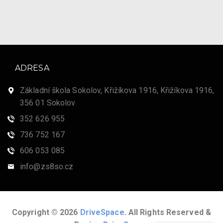
ADRESA
Základní škola Sokolov, Křižíkova 1916, Křižíkova 1916,
356 01 Sokolov
352 626 955
736 752 167
606 053 085
info@zs8so.cz
Copyright © 2026
DriveSpace
. All Rights Reserved &