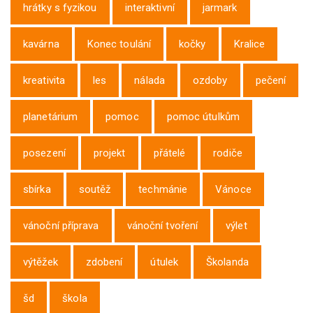
hrátky s fyzikou
interaktivní
jarmark
kavárna
Konec toulání
kočky
Kralice
kreativita
les
nálada
ozdoby
pečení
planetárium
pomoc
pomoc útulkům
posezení
projekt
přátelé
rodiče
sbírka
soutěž
techmánie
Vánoce
vánoční příprava
vánoční tvoření
výlet
výtěžek
zdobení
útulek
Školanda
šd
škola