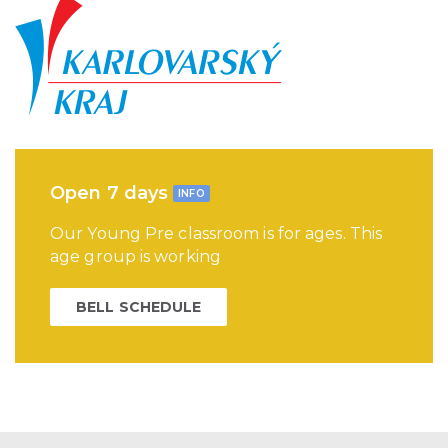
Open 7 days
INFO
Our Young Pre classroom is for ages. This
age group is working
BELL SCHEDULE