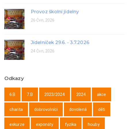
Provoz školní jídelny
26 Čvn, 2026
Jídelníček 29.6. - 3.7.2026
24 Čvn, 2026
Odkazy
6.B
7.B
2023/2024
2024
akce
charita
dobrovolníci
dovolená
děti
exkurze
exponáty
fyzika
houby