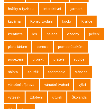
hrátky s fyzikou
interaktivní
jarmark
kavárna
Konec toulání
kočky
Kralice
kreativita
les
nálada
ozdoby
pečení
planetárium
pomoc
pomoc útulkům
posezení
projekt
přátelé
rodiče
sbírka
soutěž
techmánie
Vánoce
vánoční příprava
vánoční tvoření
výlet
výtěžek
zdobení
útulek
Školanda