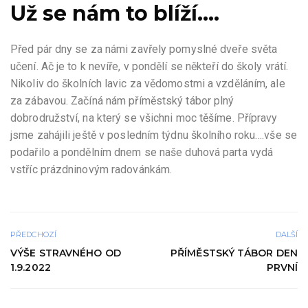
Už se nám to blíží….
Před pár dny se za námi zavřely pomyslné dveře světa
učení. Ač je to k nevíře, v pondělí se někteří do školy vrátí.
Nikoliv do školních lavic za vědomostmi a vzděláním, ale
za zábavou. Začíná nám příměstský tábor plný
dobrodružství, na který se všichni moc těšíme. Přípravy
jsme zahájili ještě v posledním týdnu školního roku….vše se
podařilo a pondělním dnem se naše duhová parta vydá
vstříc prázdninovým radovánkám.
PŘEDCHOZÍ
DALŠÍ
VÝŠE STRAVNÉHO OD
PŘÍMĚSTSKÝ TÁBOR DEN
1.9.2022
PRVNÍ