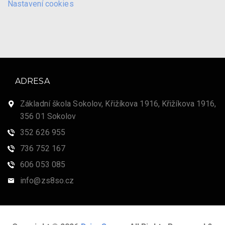
Nastavení cookies
ADRESA
Základní škola Sokolov, Křižíkova 1916, Křižíkova 1916,
356 01 Sokolov
352 626 955
736 752 167
606 053 085
info@zs8so.cz