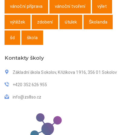
vánoční příprava
vánoční tvoření
výlet
výtěžek
zdobení
útulek
Školanda
šd
škola
Kontakty školy
Základní škola Sokolov, Křižíkova 1916, 356 01 Sokolov
+420 352 626 955
info@zs8so.cz