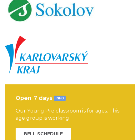
Open 7 days
INFO
Our Young Pre classroom is for ages. This
age group is working
BELL SCHEDULE