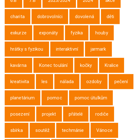
6.B
7.B
2023/2024
2024
akce
charita
dobrovolníci
dovolená
děti
exkurze
exponáty
fyzika
houby
hrátky s fyzikou
interaktivní
jarmark
kavárna
Konec toulání
kočky
Kralice
kreativita
les
nálada
ozdoby
pečení
planetárium
pomoc
pomoc útulkům
posezení
projekt
přátelé
rodiče
sbírka
soutěž
techmánie
Vánoce