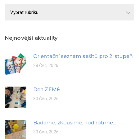
Školní
rok
Nejnovější aktuality
Orientační seznam sešitů pro 2. stupeň
28 Čvc, 2026
Den ZEMĚ
30 Čvn, 2026
Bádáme, zkoušíme, hodnotíme...
30 Čvn, 2026